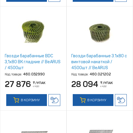
Гвозди барабанные BDC
Гвозди барабанные 3.1х80 с
3,1х80 ВК гладкие // BeARUS
винтовой накаткой /
/ 4500шт
4500шт // BeARUS
Код товара:
460.032990
Код товара:
460.021202
27 876
28 094
₸
/УПАК
₸
/УПАК
с НДС
с НДС
В КОРЗИНУ
В КОРЗИНУ