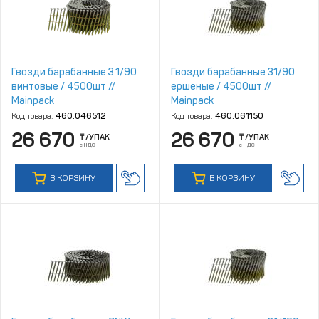
Гвозди барабанные 3.1/90
Гвозди барабанные 31/90
винтовые / 4500шт //
ершеные / 4500шт //
Mainpack
Mainpack
Код товара:
460.046512
Код товара:
460.061150
26 670
26 670
₸
/УПАК
₸
/УПАК
с НДС
с НДС
В КОРЗИНУ
В КОРЗИНУ