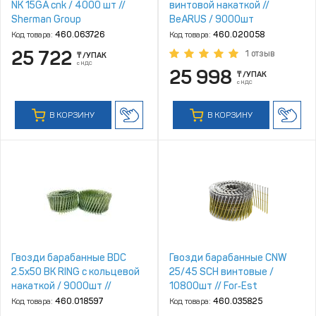
NK 15GA cnk / 4000 шт //
винтовой накаткой //
Sherman Group
BeARUS / 9000шт
Код товара:
460.063726
Код товара:
460.020058
25 722
1 отзыв
₸
/УПАК
с НДС
25 998
₸
/УПАК
с НДС
В КОРЗИНУ
В КОРЗИНУ
Гвозди барабанные BDC
Гвозди барабанные CNW
2.5x50 BK RING с кольцевой
25/45 SCH винтовые /
накаткой / 9000шт //
10800шт // For‑Est
BeaRUS
Код товара:
460.018597
Код товара:
460.035825