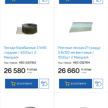
Гвозди барабанные 3.1х90
Реечные гвозди 21 градус
гладкие / 4500шт //
3.8х120 мм винтовые /
Mainpack
1500шт // Mainpack
Код товара:
460.020162
Код товара:
460.032764
26 580
26 660
₸
/УПАК
₸
/УПАК
с НДС
с НДС
В КОРЗИНУ
В КОРЗИНУ