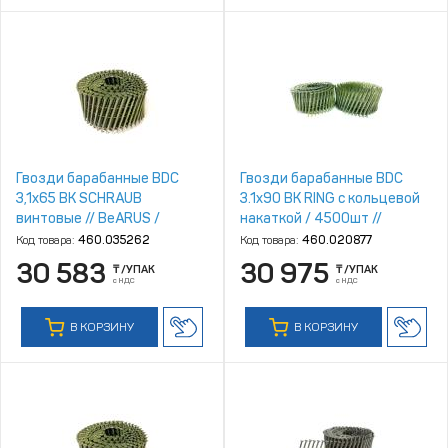
Гвозди барабанные BDC
Гвозди барабанные BDC
3,1x65 BK SCHRAUB
3.1x90 BK RING с кольцевой
винтовые // BeARUS /
накаткой / 4500шт //
6000шт
BeARUS
Код товара:
460.035262
Код товара:
460.020877
30 583
30 975
₸
/УПАК
₸
/УПАК
с НДС
с НДС
В КОРЗИНУ
В КОРЗИНУ