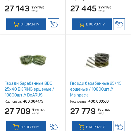
27 143
27 445
₸
/УПАК
₸
/УПАК
с НДС
с НДС
В КОРЗИНУ
В КОРЗИНУ
Гвозди барабанные BDC
Гвозди барабанные 25/45
25x40 BK RING ершеные /
ершеные / 10800шт //
10800шт // BeARUS
Mainpack
Код товара:
460.064175
Код товара:
460.063530
27 709
27 779
₸
/УПАК
₸
/УПАК
с НДС
с НДС
В КОРЗИНУ
В КОРЗИНУ