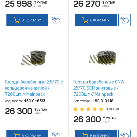
25 998
26 270
₸
/УПАК
₸
/УПАК
с НДС
с НДС
В КОРЗИНУ
В КОРЗИНУ
Гвозди барабанные 2.5/70 с
Гвозди барабанные CNW
кольцевой накаткой /
25/70 SCH винтовые /
7200шт // Mainpack
7200шт // Mainpack
Код товара:
460.046513
Код товара:
460.010418
26 300
1 отзыв
₸
/УПАК
с НДС
26 300
₸
/УПАК
с НДС
В КОРЗИНУ
В КОРЗИНУ