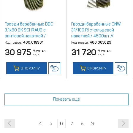
Гвозди барабанные BDC
Гвозди барабанные CNW
3.1x90 BK SCHRAUB с
31/100 RI с кольцевой
винтовой накаткой /
накаткой / 4500шт //
4500шт // BeARUS
For‑Est
Код товара:
460.018961
Код товара:
460.063029
30 975
31 720
₸
/УПАК
₸
/УПАК
с НДС
с НДС
В КОРЗИНУ
В КОРЗИНУ
Показать ещё
4
5
6
7
8
9