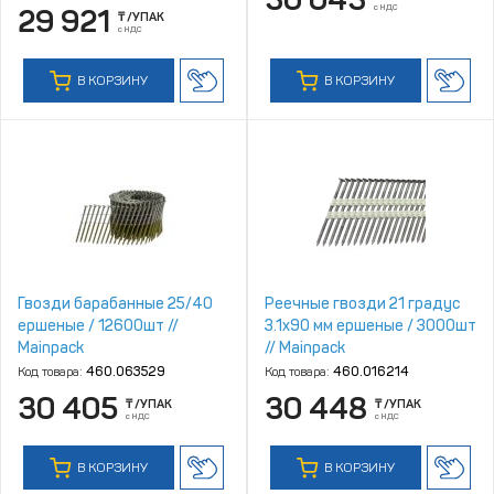
с НДС
29 921
₸
/УПАК
с НДС
В КОРЗИНУ
В КОРЗИНУ
Гвозди барабанные 25/40
Реечные гвозди 21 градус
ершеные / 12600шт //
3.1х90 мм ершеные / 3000шт
Mainpack
// Mainpack
Код товара:
460.063529
Код товара:
460.016214
30 405
30 448
₸
/УПАК
₸
/УПАК
с НДС
с НДС
В КОРЗИНУ
В КОРЗИНУ