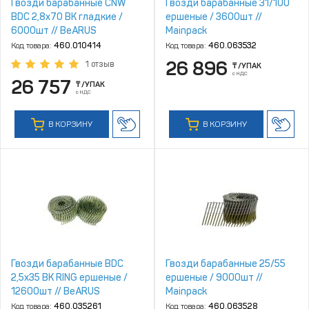
Гвозди барабанные CNW
Гвозди барабанные 31/100
BDC 2,8x70 BK гладкие /
ершеные / 3600шт //
6000шт // BeARUS
Mainpack
Код товара:
460.010414
Код товара:
460.063532
26 896
1 отзыв
₸
/УПАК
с НДС
26 757
₸
/УПАК
с НДС
В КОРЗИНУ
В КОРЗИНУ
Гвозди барабанные BDC
Гвозди барабанные 25/55
2,5x35 BK RING ершеные /
ершеные / 9000шт //
12600шт // BeARUS
Mainpack
Код товара:
460.035261
Код товара:
460.063528