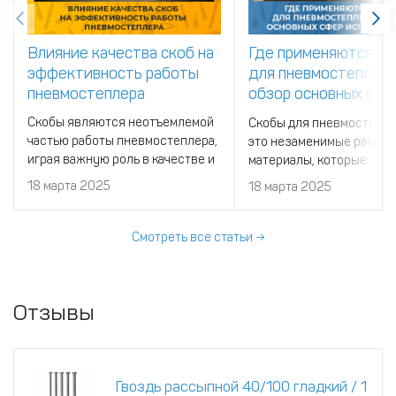
Влияние качества скоб на
Где применяются с
эффективность работы
для пневмостеплеро
пневмостеплера
обзор основных сфе
использования
Скобы являются неотъемлемой
Скобы для пневмостепл
частью работы пневмостеплера,
это незаменимые расхо
играя важную роль в качестве и
материалы, которые
скорости выполнения
значительно повышают
18 марта 2025
18 марта 2025
различных задач.
скорость и удобство
выполнения различных з
строительстве, ремонте,
Смотреть все статьи →
производстве мебели и
упаковке.
Отзывы
Гвоздь рассыпной 40/100 гладкий / 1