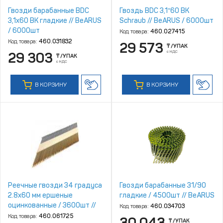
Гвозди барабанные BDC
Гвоздь BDC 3,1*60 ВК
3,1х60 ВК гладкие // BeARUS
Schraub // BeARUS / 6000шт
/ 6000шт
Код товара:
460.027415
Код товара:
460.031832
29 573
₸
/УПАК
с НДС
29 303
₸
/УПАК
с НДС
В КОРЗИНУ
В КОРЗИНУ
Реечные гвозди 34 градуса
Гвозди барабанные 31/90
2.8x60 мм ершеные
гладкие / 4500шт // BeARUS
оцинкованные / 3600шт //
Код товара:
460.034703
Mainpack
Код товара:
460.061725
30 043
₸
/УПАК