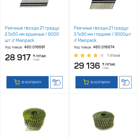
Реечные гвозди 21 градус
Реечные гвозди 21 градус
2.5х50 мм ершеные / 6000
3.1х90 мм гладкие / 3000шт
шт // Mainpack
// Mainpack
Код товара:
460.016681
Код товара:
460.016674
28 917
1 отзыв
₸
/УПАК
с НДС
29 136
₸
/УПАК
с НДС
В КОРЗИНУ
В КОРЗИНУ