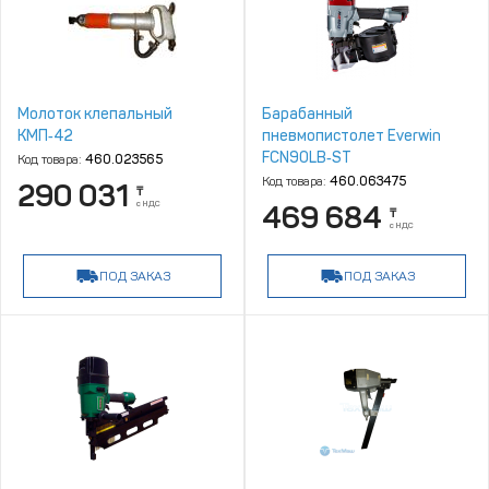
Молоток клепальный
Барабанный
КМП‑42
пневмопистолет Everwin
FCN90LB‑ST
Код товара:
460.023565
Код товара:
460.063475
290 031
₸
с НДС
469 684
₸
с НДС
ПОД ЗАКАЗ
ПОД ЗАКАЗ