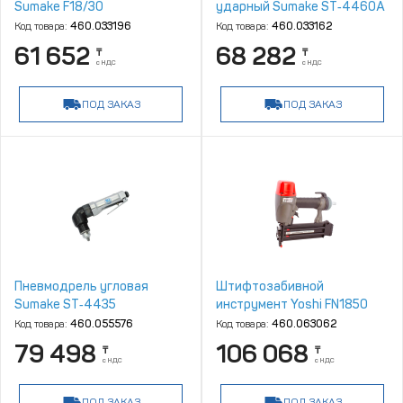
Sumake F18/30
ударный Sumake ST‑4460A
Код товара:
460.033196
Код товара:
460.033162
61 652
68 282
₸
₸
с НДС
с НДС
ПОД ЗАКАЗ
ПОД ЗАКАЗ
Пневмодрель угловая
Штифтозабивной
Sumake ST‑4435
инструмент Yoshi FN1850
Код товара:
460.055576
Код товара:
460.063062
79 498
106 068
₸
₸
с НДС
с НДС
ПОД ЗАКАЗ
ПОД ЗАКАЗ