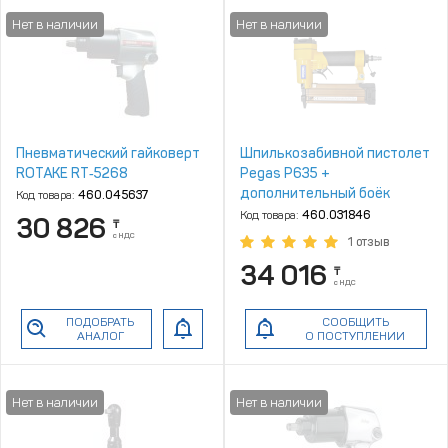
Пневматический гайковерт
Шпилькозабивной пистолет
ROTAKE RT‑5268
Pegas P635 +
дополнительный боёк
Код товара:
460.045637
Код товара:
460.031846
30 826
₸
с НДС
1 отзыв
34 016
₸
с НДС
ПОДОБРАТЬ
СООБЩИТЬ
АНАЛОГ
О ПОСТУПЛЕНИИ