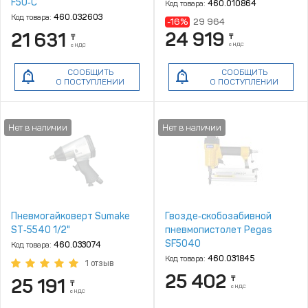
F50‑C
Код товара:
460.010864
Код товара:
460.032603
-16%
29 964
24 919
21 631
₸
₸
с НДС
с НДС
СООБЩИТЬ
СООБЩИТЬ
О ПОСТУПЛЕНИИ
О ПОСТУПЛЕНИИ
Пневмогайковерт Sumake
Гвозде‑скобозабивной
ST‑5540 1/2"
пневмопистолет Pegas
SF5040
Код товара:
460.033074
Код товара:
460.031845
1 отзыв
25 402
₸
25 191
₸
с НДС
с НДС