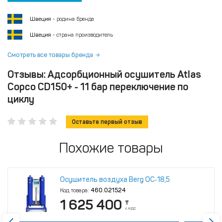
Швеция
- родина бренда
Швеция
- страна производитель
Смотреть все товары бренда
Отзывы: Адсорбционный осушитель Atlas
Copco CD150+ - 11 бар переключение по
циклу
Оставьте первый отзыв
Похожие товары
Осушитель воздуха Berg ОС‑18,5
Код товара:
460.021524
1 625 400
₸
с НДС