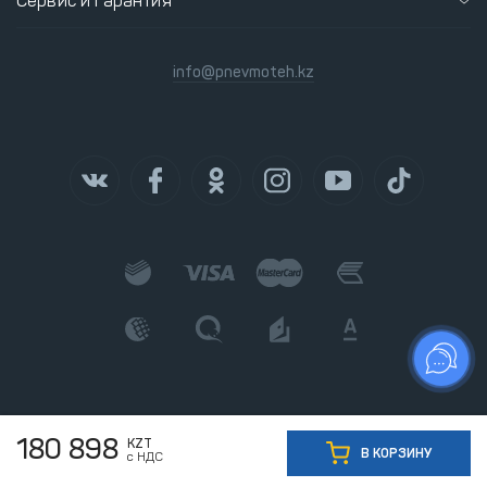
Сервис и гарантия
info@pnevmoteh.kz
180 898
KZT
В КОРЗИНУ
с НДС