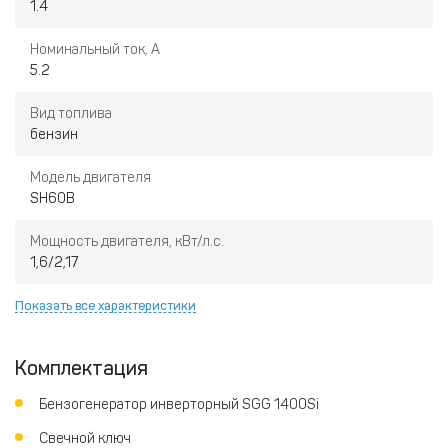
1.4
системе выхлопа
Номинальный ток, А
5.2
Вид топлива
бензин
Модель двигателя
SH60B
Мощность двигателя, кВт/л.с.
1,6/2,17
Показать все характеристики
Комплектация
Бензогенератор инверторный SGG 1400Si
Свечной ключ