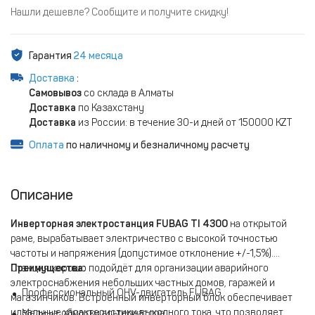
Нашли дешевле? Сообщите и получите скидку!
Гарантия
24 месяца
Доставка
:
Самовывоз
со склада в Алматы
Доставка
по Казахстану
Доставка
из России: в течение 30-и дней от 150000 KZT
Оплата
по наличному и безналичному расчету
Описание
Инверторная электростанция FUBAG TI 4300
на открытой
раме, вырабатывает электричество с высокой точностью
частоты и напряжения (допустимое отклонение +/-1,5%).
Станция хорошо подойдёт для организации аварийного
Преимущества:
электроснабжения небольших частных домов, гаражей и
Профессиональный OHV-двигатель FUBAG
магазинчиков. Встроенный инверторный блок обеспечивает
идеальные характеристики выходного тока, что позволяет
Медные обмотки альтернатора