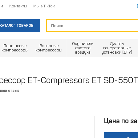
ии
Контакты
Мы в TikTok
КАТАЛОГ ТОВАРОВ
Осушители
Дизель
Поршневые
Винтовые
сжатого
генераторные
компрессоры
компрессоры
воздуха
установки (ДГУ)
ессор ET-Compressors ET SD-550T-
рвый отзыв
Цена по за