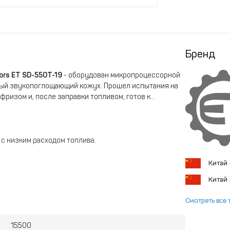
Бренд
rs ET SD-550Т-19
- оборудован микропроцессорной
тый звукопоглощающий кожух. Прошел испытания на
фризом и, после заправки топливом, готов к
с низким расходом топлива.
Китай
Китай
Смотреть все 
прессором с защитой от нештатных ситуаций
15500