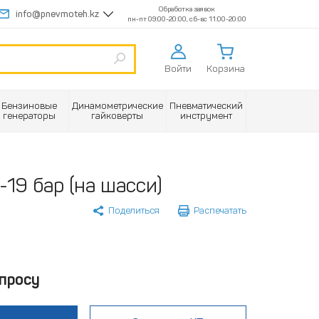
Обработка заявок
info@pnevmoteh.kz
пн-пт 09:00-20:00, сб-вс 11:00-20:00
Войти
Корзина
Бензиновые
Динамометрические
Пневматический
генераторы
гайковерты
инструмент
19 бар (на шасси)
Поделиться
Распечатать
просу