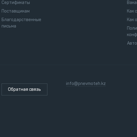
Сертификаты
Вака
Поставщикам
Как 
Благодарственные
Как 
письма
Поли
конф
Авт
info@pnevmoteh.kz
Обратная связь