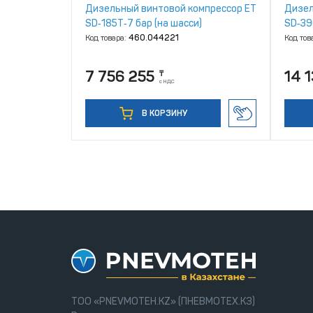
Дизельный винтовой компрессор ET
Дизел
SD‑185T‑7 бар (на шасси)
SD‑39
Код товара:
460.044221
Код тов
7 756 255
14 
₸
с НДС
В КОРЗИНУ
ТОО «PNEVMOTEH.KZ» (ПНЕВМОТЕХ.КЗ)