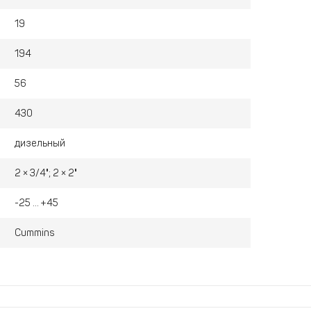
й тормоз для фиксации компрессора
19
194
56
430
дизельный
2 × 3/4"; 2 × 2"
-25 ... +45
Cummins