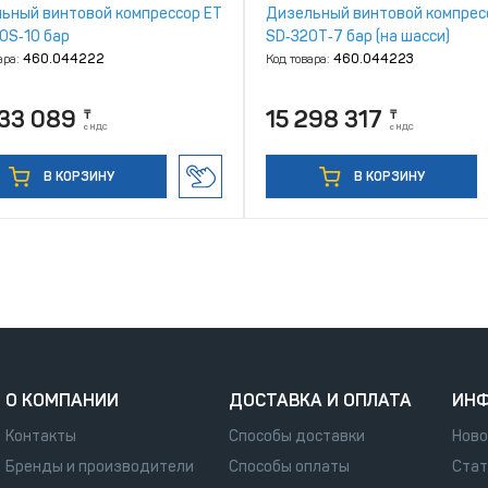
ьный винтовой компрессор ET
Дизельный винтовой компрес
0S‑10 бар
SD‑320T‑7 бар (на шасси)
ара:
460.044222
Код товара:
460.044223
133 089
15 298 317
₸
₸
с НДС
с НДС
В КОРЗИНУ
В КОРЗИНУ
О КОМПАНИИ
ДОСТАВКА И ОПЛАТА
ИН
Контакты
Способы доставки
Ново
Бренды и производители
Способы оплаты
Стат