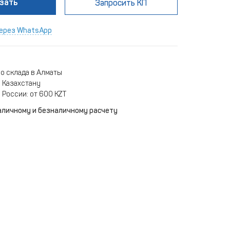
зать
Запросить КП
ерез WhatsApp
о склада в Алматы
 Казахстану
 России: от 600 KZT
аличному и безналичному расчету