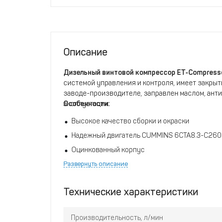
Описание
Дизельный винтовой компрессор ET-Compresso
системой управления и контроля, имеет закры
заводе-производителе, заправлен маслом, анти
эксплуатации.
Особенности:
Высокое качество сборки и окраски
Надежный двигатель CUMMINS 6CTA8.3-C260 
Оцинкованный корпус
Развернуть описание
Низкий уровень шума
Удобный доступ к элементам компрессора
Технические характеристики
Большой топливный бак
Надежная и простая система управления ком
Производительность, л/мин
Зимний пакет в стандартной комплектации