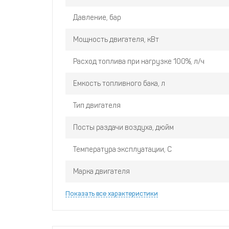
Регулируемые по высоте опоры и стояночны
Давление, бар
Два выхода ¾ дюйма и два выхода 2 дюйма
Мощность двигателя, кВт
Расход топлива при нагрузке 100%, л/ч
Емкость топливного бака, л
Тип двигателя
Посты раздачи воздуха, дюйм
Температура эксплуатации, С
Марка двигателя
Показать все характеристики