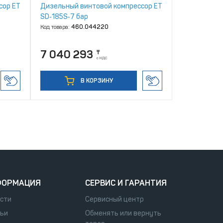
сор ET
Дизельный винтовой компрессор ET
SD‑185S‑7 бар
Код товара:
460.044220
7 040 293
₸
с НДС
В КОРЗИНУ
ФОРМАЦИЯ
СЕРВИС И ГАРАНТИЯ
сти
Сервисный центр
ьи
Обменять или вернуть