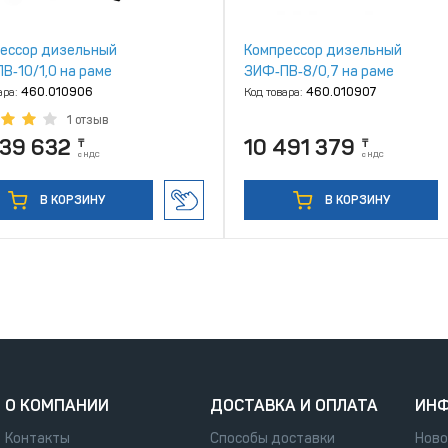
ессор дизельный
Компрессор дизельный
В‑10/1,0 на раме
ЗИФ‑ПВ‑8/0,7 на раме
ара:
460.010906
Код товара:
460.010907
1 отзыв
739 632
10 491 379
₸
₸
с НДС
с НДС
В КОРЗИНУ
В КОРЗИНУ
О КОМПАНИИ
ДОСТАВКА И ОПЛАТА
ИН
Контакты
Способы доставки
Ново