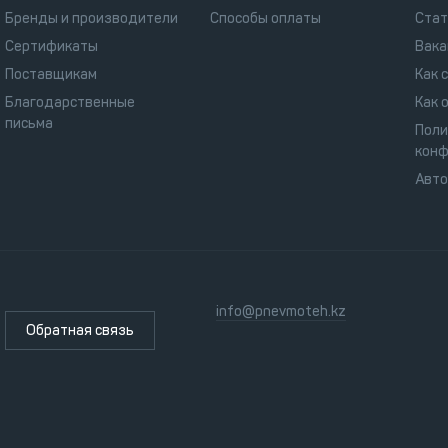
Бренды и производители
Способы оплаты
Стат
Сертификаты
Вака
Поставщикам
Как 
Благодарственные
Как 
письма
Поли
конф
Авт
info@pnevmoteh.kz
Обратная связь