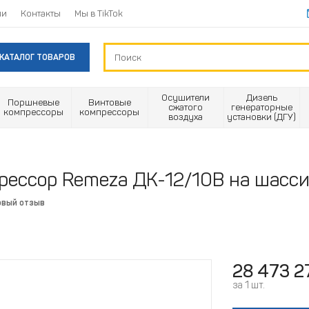
ии
Контакты
Мы в TikTok
КАТАЛОГ ТОВАРОВ
Осушители
Дизель
Поршневые
Винтовые
сжатого
генераторные
компрессоры
компрессоры
воздуха
установки (ДГУ)
рессор Remeza ДК-12/10В на шасс
рвый отзыв
28 473 2
за 1 шт.