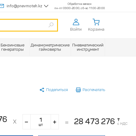
Обработка заявок
info@pnevmoteh.kz
пн-пт 09:00-20:00, сб-вс 11:00-20:00
Войти
Корзина
Бензиновые
Динамометрические
Пневматический
генераторы
гайковерты
инструмент
и
Поделиться
Распечатать
76
28 473 276
₸
с НДС
шт