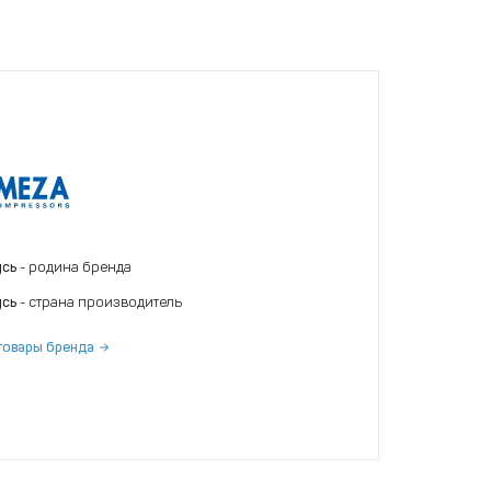
усь
- родина бренда
усь
- страна производитель
товары бренда