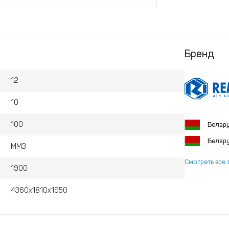
Бренд
12
10
100
Белар
Белар
ММЗ
Смотреть все 
1900
4360х1810х1950