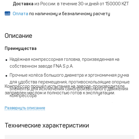
Доставка
из России: в течение 30-и дней от 150000 KZT
Оплата
по наличному и безналичному расчету
Описание
Преимущества
Надёжная компрессорная головка, произведенная на
собственном заводе FNA S.p.A.
Прочные колёса большого диаметра и эргономичная ручка
для удобства перемещения, противоскользящие опорные
Компрессор прошёл испытания на заводе-производителе,
элементы для исключения самопроизвольного движения
заправлен маслом и полностью готов к эксплуатации.
компрессора
Кран слива конденсата из ресивера в стандартной
Развернуть описание
комплектации для удобства эксплуатации
Наличие регуляторов давления с манометрами для работы
Технические характеристики
компрессора в автоматическом режиме и установки
требуемого давления на выходе