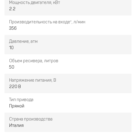
Мощность двигателя, кВт
Прочный защитный кожух для безопасной эксплуатации
2.2
Кабель с вилкой в комплекте для подключения к
электросети 220 Вольт
Производительность на входе*, л/мин
356
Давление, атм
10
Объем ресивера, литров
50
Напряжение питания, В
220 В
Тип привода
Прямой
Страна производства
Италия