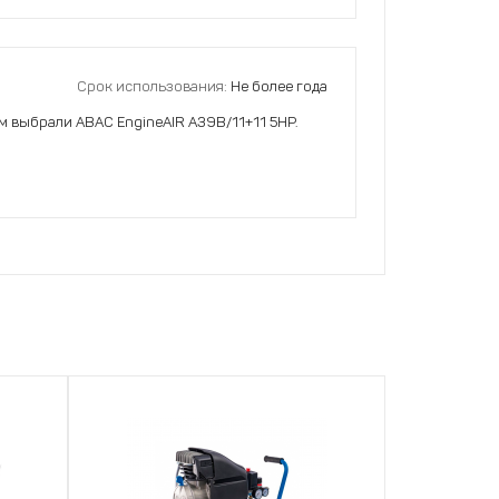
Срок использования:
Не более года
м выбрали ABAC EngineAIR А39B/11+11 5HP.