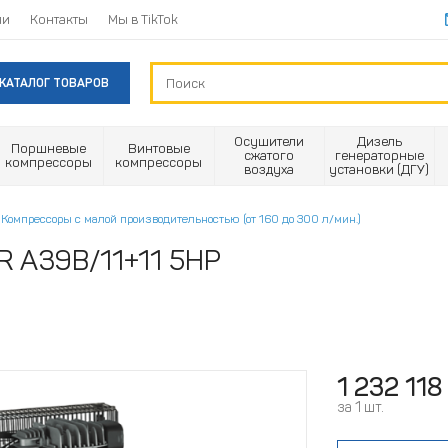
ии
Контакты
Мы в TikTok
КАТАЛОГ ТОВАРОВ
Осушители
Дизель
Поршневые
Винтовые
сжатого
генераторные
компрессоры
компрессоры
воздуха
установки (ДГУ)
Компрессоры с малой производительностью (от 160 до 300 л/мин.)
R А39B/11+11 5HP
1 232 118
за 1 шт.