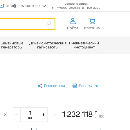
Обработка заявок
info@pnevmoteh.kz
пн-пт 09:00-20:00, сб-вс 11:00-20:00
Войти
Корзина
Бензиновые
Динамометрические
Пневматический
генераторы
гайковерты
инструмент
Поделиться
Распечатать
1 232 118
₸
с НДС
шт