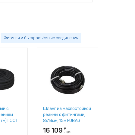
Фитинги и быстросъёмные соединения
ый с
Шланг из маслостойкой
лением
резины с фитингами,
атм) ГОСТ
8x13мм, 15м FUBAG
[170106]
16 109
₸
с НДС