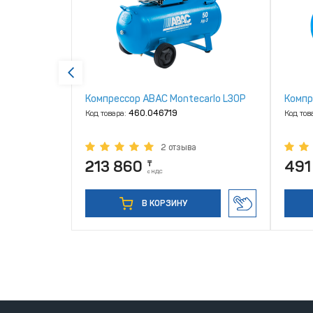
 ABAC
Компрессор ABAC Montecarlo L30P
Компр
змасляный
Код товара:
460.046719
Код тов
2 отзыва
213 860
491
₸
с НДС
В КОРЗИНУ