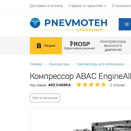
Доставка и оплата
Сервис и гарантия
О компан
Компрессоры
Акции
высокого
давления
Главная
Компрессоры
Компрессоры для автосервиса
Компрессор ABAC EngineAI
Код товара:
460.046864
2 отзыва
Нет в наличии