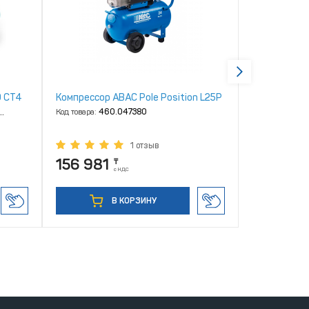
0 CT4
Компрессор ABAC Pole Position L25P
Компрессор
100 СМ3
Код товара:
460.047380
Код товара:
46
1 отзыв
156 981
343 50
₸
с НДС
В КОРЗИНУ