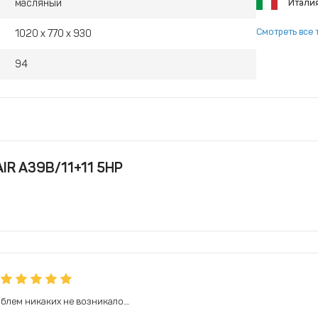
масляный
Итали
Смотреть все 
1020 x 770 x 930
94
IR А39B/11+11 5HP
лем никаких не возникало....