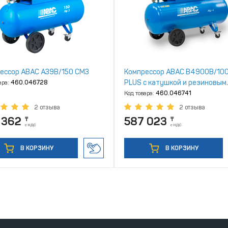
ессор ABAC A39B/150 CM3
Компрессор ABAC B4900B/10
PLUS с катушкой и резиновым
ара:
460.046728
шлангом 5м
Код товара:
460.046741
2 отзыва
2 отзыва
 362
587 023
₸
₸
с НДС
с НДС
В КОРЗИНУ
В КОРЗИНУ