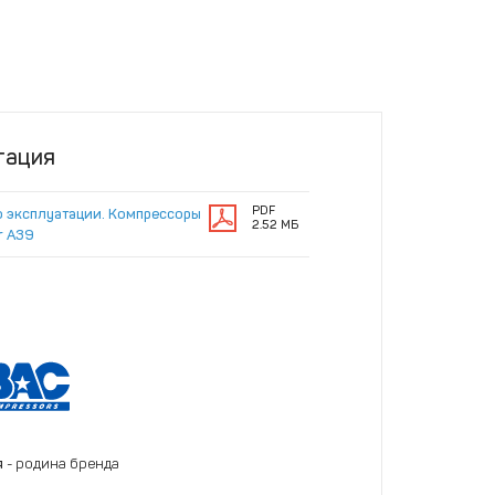
тация
PDF
о эксплуатации. Компрессоры
2.52 МБ
r A39
я
- родина бренда