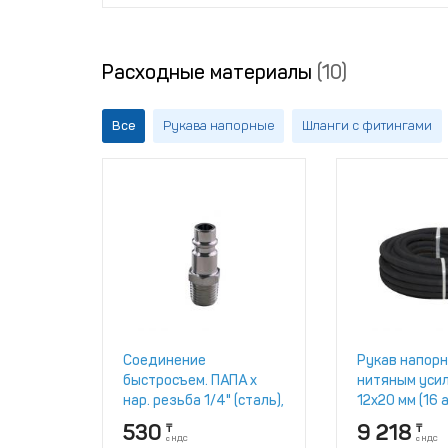
Расходные материалы
(10)
Все
Рукава напорные
Шланги с фитингами
Соединение
Рукав напорн
быстросъем. ПАПА х
нитяным уси
нар. резьба 1/4" (сталь),
12х20 мм (16 
ECO (AS-M/MT14)
10362-2017
530
9 218
₸
₸
с НДС
с НДС