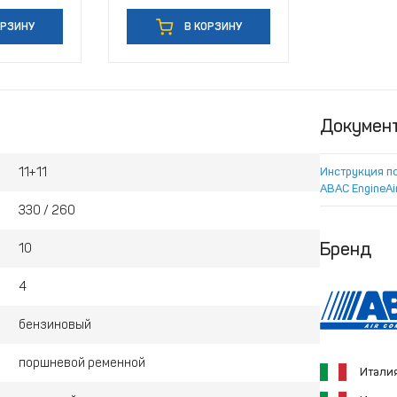
ОРЗИНУ
В КОРЗИНУ
Докумен
11+11
Инструкция п
ABAC EngineAi
330 / 260
Бренд
10
4
бензиновый
поршневой ременной
Итали