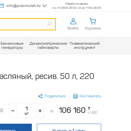
Обработка заявок
info@pnevmoteh.kz
пн-пт 09:00-20:00, сб-вс 11:00-20:00
Войти
Корзина
Бензиновые
Динамометрические
Пневматический
генераторы
гайковерты
инструмент
асляный, ресив. 50 л, 220
Поделиться
Распечатать
106 160
₸
с НДС
шт
корзину
Купить
в 1 клик