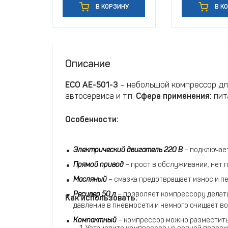
В КОРЗИНУ
В К
Описание
ECO
AE
-501-3
– небольшой компрессор дл
автосервиса и т.п.
Сфера применения:
пит
Особенности:
Электрический двигатель 220 В
– подключает
Прямой привод
– прост в обслуживании, нет 
Масляный
– смазка предотвращает износ и пе
Ресивер 50 л
– позволяет компрессору делать
Как использовать:
давление в пневмосети и немного очищает во
Компактный
– компрессор можно разместить