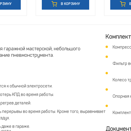
ОРЗИНУ
В КОРЗИНУ
В
Комплек
Компресс
я гаражной мастерской, небольшого
ание пневмонструмента.
Фильтр в
Колесо т
ся к обычной электросети.
потерь КПД во время работы.
Опорная н
регрев деталей.
 перерывы во время работы. Кроме того, выравнивает
Комплект
здух.
 даже в гараже.
Докумен