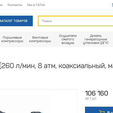
ии
Контакты
Мы в TikTok
КАТАЛОГ ТОВАРОВ
Осушители
Дизель
Поршневые
Винтовые
сжатого
генераторные
компрессоры
компрессоры
воздуха
установки (ДГУ)
260 л/мин, 8 атм, коаксиальный, м
106 160
за 1 шт.
В 