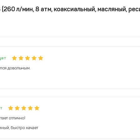
260 л/мин, 8 атм, коаксиальный, масляный, ресив.
ует
ался довольным.
т
тает отлично!
ный, быстро качает