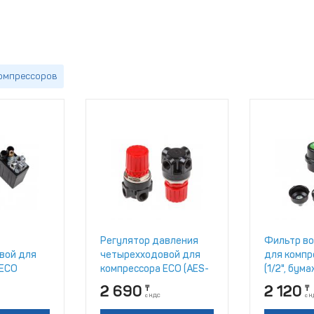
компрессоров
Регулятор давления
Фильтр в
вой для
четырехходовой для
для компр
 ECO
компрессора ECO (AES-
(1/2", бума
4R)
фильтроэл
2 690
2 120
₸
₸
металл. ко
с НДС
с 
122M)