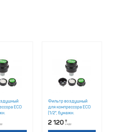
оздушный
Фильтр воздушный
ессора ECO
для компрессора ECO
жн.
(1/2", бумажн.
емент,
фильтроэлемент,
2 120
₸
рпус) (AEF-
корпус - пластик) (AEF-
НДС
с НДС
12P)