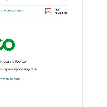
PDF
по эксплуатации
739.54 КБ
я
- родина бренда
я
- страна производитель
товары бренда