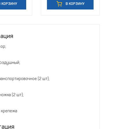
 КОРЗИНУ
В КОРЗИНУ
тация
ор;
оздушный;
ранспортировочное (2 шт);
ожка (2 шт);
 крепежа
тация