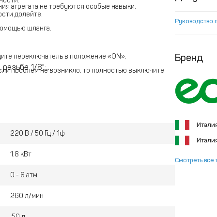
ности.
ия агрегата не требуются особые навыки.
ости долейте.
Руководство 
помощью шланга.
Бренд
дите переключатель в положение «ON».
, резьба 1/8";
Если проблем не возникло, то полностью выключите
, резьба 1/4";
вой
;
ьтроэлемент, корпус - металл);
троэлемент, корпус - пластик);
Итали
тунь);
220 В / 50 Гц / 1ф
Итали
аль);
-1
;
1.8 кВт
Смотреть все 
0 - 8 атм
260 л/мин
50 л