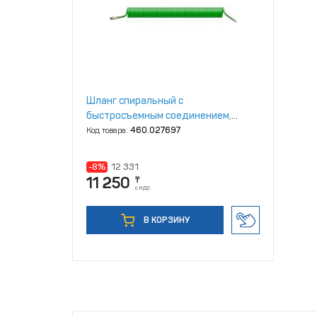
Шланг спиральный с
быстросъемным соединением,
8/12мм, 15м, ECO, (AHU‑1580)
Код товара:
460.027697
-8%
12 331
11 250
₸
с НДС
В КОРЗИНУ