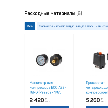
Расходные материалы
(8)
Все
Запчасти и комплектующие для поршневых 
Манометр для
Прессостат
компрессора ECO AES-
четырехходо
18PG (Резьба - 1/8",
компрессора
металлический корпус,
2 420
5 260
₸
₸
Давление - 0-12 бар)
с НДС
с НДС