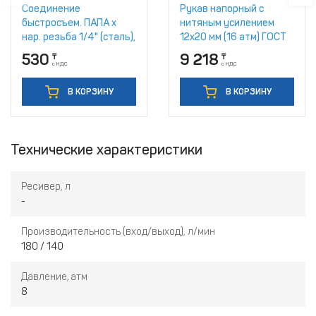
Соединение
Рукав напорный с
быстросъем. ПАПА х
нитяным усилением
нар. резьба 1/4" (сталь),
12х20 мм (16 атм) ГОСТ
ECO (AS-M/MT14)
10362-2017
530
9 218
₸
₸
с НДС
с НДС
В КОРЗИНУ
В КОРЗИНУ
Технические характеристики
Ресивер, л
-
Производительность (вход/выход), л/мин
180 / 140
Давление, атм
8