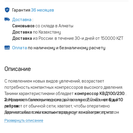
Гарантия
36 месяцев
Доставка
:
Самовывоз
со склада в Алматы
Доставка
по Казахстану
Доставка
из России: в течение 30-и дней от 150000 KZT
Оплата
по наличному и безналичному расчету
Описание
С появлением новых видов увлечений, возрастает
потребность компактных компрессоров высокого давления.
Такими характеристиками обладает
компрессор КВД100/230-
2
Заправляет баллоны под сжатый возлух объемом
. Мощности электрического двигателя в 2,2 кВт, который
от 6 до 10
работает от обычной сети, хватает, чтобы оперативно
литров
.
заряжать баллоны сжатым воздухом или азотом, при этом
Два человека с лёгкостью перенесут такой агрегат, что
электроэнергия расходуется экономно.
позволяет примять его в любых условиях эксплуатации. Он
Развернуть описание
надёжен и не требует сложного технического обслуживания.
Такие параметры должны быть у компрессоров для дайвинга и