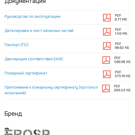
Документация
PDF
Руководство по эксплуатации
8.77 МБ
PDF
Деталировка и лист запасных частей
1.06 МБ
PDF
Паспорт (ПС)
98.82 КБ
PDF
Декларация соответствия ЕАЭС
569.98 КБ
PDF
Пожарный сертификат
570.16 КБ
PDF
Приложение к пожарному сертификату (протокол
296.03 КБ
испытаний)
Бренд