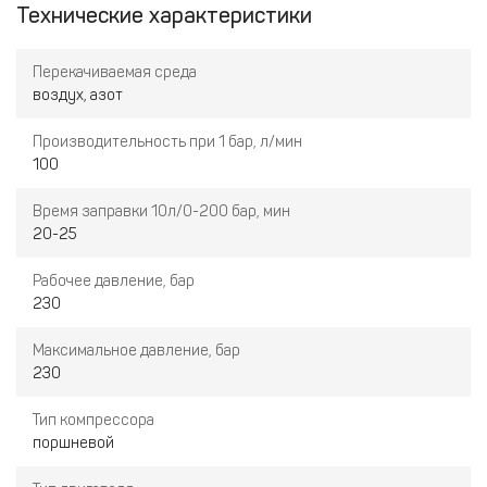
Технические характеристики
пейнтбола. Помимо этого, у КВД100/230-2 привлекательная
цена по сравнению с конкурентами.
Перекачиваемая среда
воздух, азот
Производительность при 1 бар, л/мин
100
Время заправки 10л/0-200 бар, мин
20-25
Рабочее давление, бар
230
Максимальное давление, бар
230
Тип компрессора
поршневой