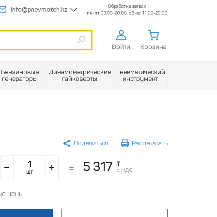
Обработка заявок
info@pnevmoteh.kz
пн-пт 09:00-20:00, сб-вс 11:00-20:00
Войти
Корзина
Бензиновые
Динамометрические
Пневматический
генераторы
гайковерты
инструмент
Поделиться
Распечатать
5 317
₸
с НДС
шт
ые цены