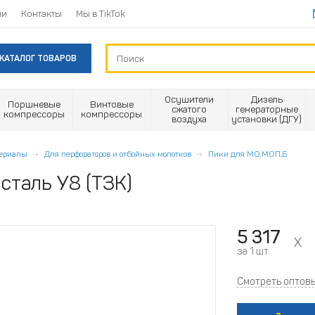
ии
Контакты
Мы в TikTok
КАТАЛОГ ТОВАРОВ
Осушители
Дизель
Поршневые
Винтовые
сжатого
генераторные
компрессоры
компрессоры
воздуха
установки (ДГУ)
териалы
Для перфораторов и отбойных молотков
Пики для МО,МОП,Б
сталь У8 (ТЗК)
5 317
за 1 шт.
Смотреть оптов