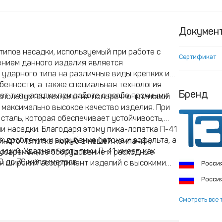
Докумен
 типов насадки, используемый при работе с
Сертификат
ением данного изделия является
ударного типа на различные виды крепких и
бенности, а также специальная технология
Бренд
от тип насадки при работе с особо прочными
спользуется технология поперечно-клиновой
 максимально высокое качество изделия. При
сталь, которая обеспечивает устойчивость,
и насадки. Благодаря этому пика-лопатка П-41
ак дробление и вырубание бетона и асфальта, а
йного молотка можно в нашей компании,
кций. Ударная часть пики П-41 имеет, как
 современное оборудование и расходные
0 до 70 миллиметров.
н широкий ассортимент изделий с высокими
Росси
тупной цене.
Росси
Смотреть все 