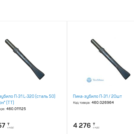
зубило П‑31 L‑320 (сталь 50)
Пика‑зубило П‑31 / 20шт
н" (ТТ)
Код товара:
460.026964
ара:
460.011125
57
4 276
₸
₸
с НДС
с НДС