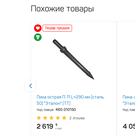
Похожие товары
Лидер продаж
мм (сталь
Пика острая П‑11 L=290 мм (сталь
Пика‑
50) "Эталон" (ТТ)
"Этало
Код товара:
460.010150
Код тов
2 отзыва
2 619
4 0
₸
с НДС