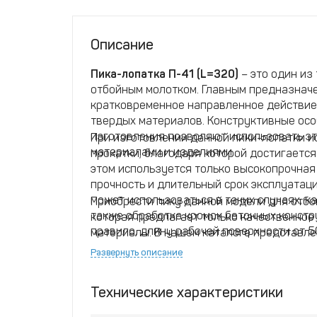
Описание
Пика-лопатка П-41 (L=320)
– это один из
отбойным молотком. Главным предназнач
кратковременное направленное действие 
твердых материалов. Конструктивные осо
изготовления позволяют использовать эт
При изготовлении данной пики-лопатки и
материалами и изделиями.
прокатки, благодаря которой достигается
этом используется только высокопрочная 
прочность и длительный срок эксплуатаци
может использоваться в таких случаях, к
Приобрести пику данной модели для отбо
также обработка кромок бетонных констру
которая предлагает только качественное
правило, длину рабочей поверхности от 5
материалы. В нашем каталоге представле
прочностными характеристиками и по дос
Развернуть описание
Технические характеристики