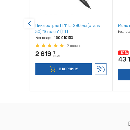
Пика острая П‑11 L=290 мм (сталь
Молот
50) "Эталон" (ТТ)
Код тов
Код товара:
460.010150
2 отзыва
2 619
-10%
₸
с НДС
43 
В КОРЗИНУ