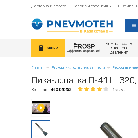
Доставка и оплата
Сервис и гарантия
О компан
Компрессоры
Акции
высокого
давления
Главная
Расходники, оснастка, запчасти
Расходные ма
Пика-лопатка П-41 L=320, 
Код товара:
460.010152
1 отзыв