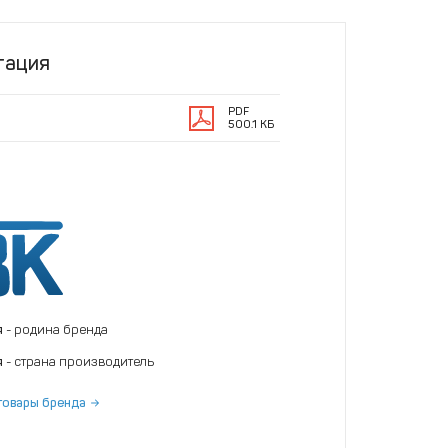
тация
PDF
500.1 КБ
я
- родина бренда
я
- страна производитель
товары бренда