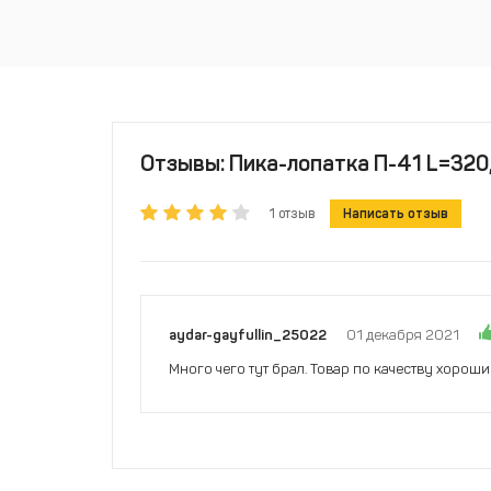
Отзывы: Пика-лопатка П-41 L=320,
1 отзыв
Написать отзыв
aydar-gayfullin_25022
01 декабря 2021
Много чего тут брал. Товар по качеству хороши