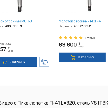
ок отбойный МОП‑3
Молоток отбойный МОП‑4
ара:
460.010053
Код товара:
460.010052
1 отзыв
69 600
48 000
₸
с НДС
157
₸
с НДС
В КОРЗИНУ
В КОРЗИНУ
Видео с Пика-лопатка П-41 L=320, сталь У8 (ТЗК