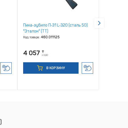
Пика‑зубило П‑31 L‑320 (сталь 50)
Рукaв напор
"Эталон" (ТТ)
ТУ 22.19.30
(ТУ 2554‑0
Код товара:
460.011125
Код товара:
46
г.Волжский
4 057
42 063
₸
с НДС
В КОРЗИНУ
)