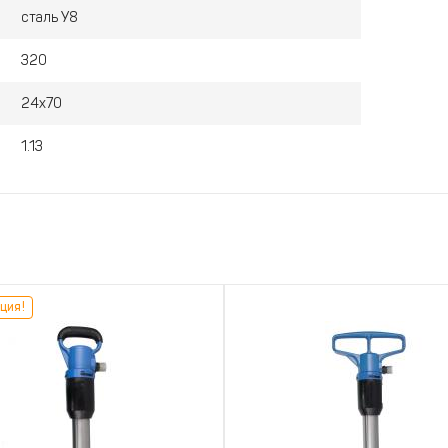
сталь У8
320
24х70
1.13
ция!