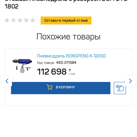
1802
Оставьте первый отзыв
Похожие товары
Пневмодрель RONGPENG K‑120SD
Код товара:
460.011584
112 698
₸
с НДС
В КОРЗИНУ