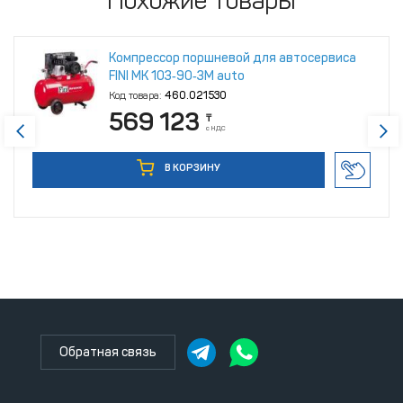
Похожие товары
Компрессор поршневой для автосервиса
FINI MK 103‑90‑3M auto
Код товара:
460.021530
569 123
₸
с НДС
В КОРЗИНУ
Обратная связь