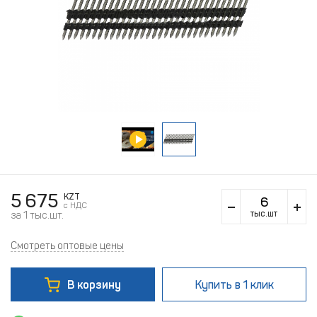
5 675
KZT
c НДС
тыс.шт
за 1 тыс.шт.
Смотреть оптовые цены
В корзину
Купить
в 1 клик