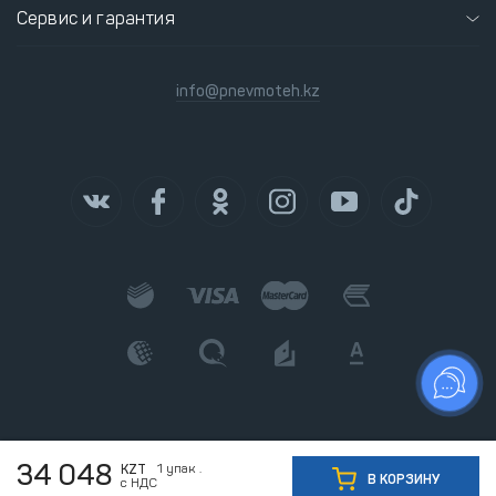
Сервис и гарантия
info@pnevmoteh.kz
34 048
1
упак .
KZT
В КОРЗИНУ
с НДС