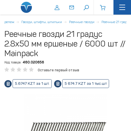
Крепеж
Гвозди, штифты, шпильки
Реечные гвозди
Реечные 21 градус
Реечные гвозди 21 градус
2.8х50 мм ершеные / 6000 шт //
Mainpack
Код товара:
460.020656
Оставьте первый отзыв
5.6747 KZT за 1 шт.
5 674.7 KZT за 1 тыс.шт