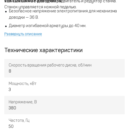
планшайбы отвечают электродвигатель и редуктор станка.
VEKTOR GW40 с доводчиком
Станок управляется ножной педалью.
Безопасное напряжение электропитания для механизма
доводки — 36 В.
Диаметр изгибаемой арматуры до 40 мм.
Развернуть описание
Прочный каркас из высококачественной стали, утолщенные
ребра жесткости.
Минимальная потребность в техническом обслуживании.
Технические характеристики
Наличие смотрового окна для отслеживания уровня масла в
редукторе, лёгкий доступ к узлам агрегата.
Скорость вращения рабочего диска, об/мин
8
Автоматический возврат планшайбы облегчает снятие
изделия и обеспечивает точность заготовок.
Мощность, кВт
Работает при низкой температуре до -20°C.
3
Электродвигатель собственного производства, класс
изоляции F.
Напряжение, В
380
Пальцы и ролики выполнены из высокопрочной стали
200CrMoTi.
Частота, Гц
50