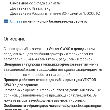
Самовывоз
со склада в Алматы
Доставка
по Казахстану
Доставка
из России: в течение 30-и дней от 150000 KZT
Оплата
по наличному и безналичному расчету
Описание
Станок для гибки арматуры
Vektor GW40 с доводчиком
предназначен для сгибания арматуры и формирования
заготовок с нужными вам углами, радиусами и формой.
Применяется при строительстве крупных объектов, на
Оборудование упрощает процесс гибки, снижает влияние
заводах ЖБИ, на металлообрабатывающих предприятиях.
человеческого фактора, сокращает трудозатраты и время на
производство железобетонных изделий.
Принцип действия станка для гибки арматуры VEKTOR
GW40 с доводчиком
Заготовка из арматуры формируется от давления гибочных
роликов, установленных на вращающейся планшайбе. Вы
можете выбрать необходимые размеры гибочных
приспособлений из комплекта станка. За процесс вращения
Особенности и преимущества станка для гибки арматуры