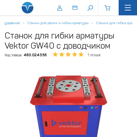
борудование
Станки для резки и гибки арматуры
Станки для гибки арма
Станок для гибки арматуры
Vektor GW40 с доводчиком
Код товара:
460.024336
1 отзыв