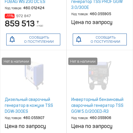
FUBAG WS 230 DC ES
генератор TSS PROF GGW
3.0/300E
Код товара:
460.012424
Код товара:
460.055905
-11%
972 847
859 513
Цена по запросу
₸
с НДС
СООБЩИТЬ
СООБЩИТЬ
О ПОСТУПЛЕНИИ
О ПОСТУПЛЕНИИ
Дизельный сварочный
Инверторный бензиновый
генератор в кожухе TSS
сварочный генератор TSS
DGW‑300ES
GGW 5.0/200ED‑R3
Код товара:
460.055907
Код товара:
460.055906
Цена по запросу
Цена по запросу