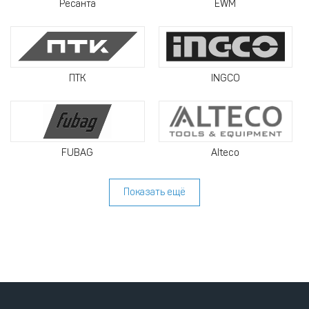
Ресанта
EWM
ПТК
INGCO
FUBAG
Alteco
Показать ещё