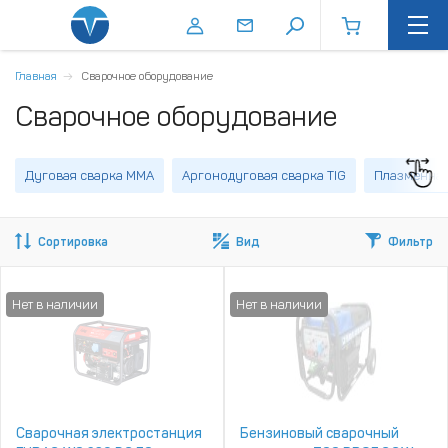
Главная
Сварочное оборудование
Сварочное оборудование
Дуговая сварка MMA
Аргонодуговая сварка TIG
Плазменная
Сортировка
Вид
Фильтр
Сварочная электростанция
Бензиновый сварочный