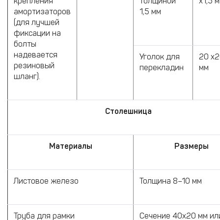
крепления
толщиной
х1,5 
амортизаторов
1,5 мм
(для лучшей
фиксации на
болты
надевается
Уголок для
20 х2
резиновый
перекладин
мм
шланг).
Столешница
Материалы
Размеры
Листовое железо
Толщина 8–10 мм
Труба для рамки
Сечение 40х20 мм ил