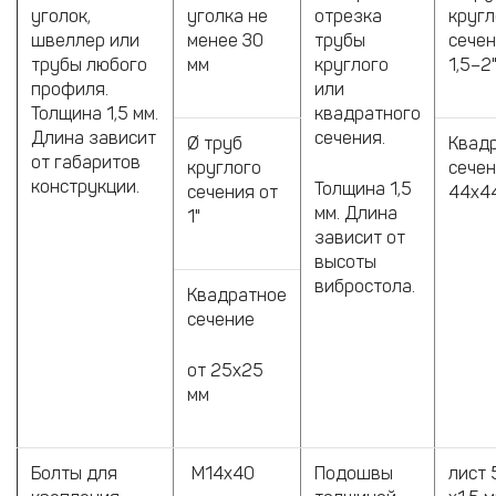
уголок,
уголка не
отрезка
кругл
швеллер или
менее 30
трубы
сече
трубы любого
мм
круглого
1,5–2
профиля.
или
Толщина 1,5 мм.
квадратного
Длина зависит
сечения.
Ø труб
Квад
от габаритов
круглого
сече
конструкции.
Толщина 1,5
сечения от
44х4
мм. Длина
1"
зависит от
высоты
вибростола.
Квадратное
сечение
от 25х25
мм
Болты для
М14х40
Подошвы
лист 