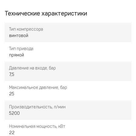
долговечности устройства.
моделях дожимных компрессоров можно на странице
дожимные компрессоры высокого давления
.
Технические характеристики
Тип компрессора
винтовой
Тип привода
прямой
Давление на входе, бар
7,5
Максимальное давление, бар
25
Производительность, л/мин
5200
Номинальная мощность, кВт
22