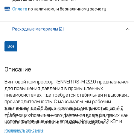
Оплата
по наличному и безналичному расчету
Расходные материалы (2)
Все
Описание
Винтовой компрессор RENNER RS-M 22.0 предназначен
для повышения давления в промышленных
пневмосистемах, где требуется стабильная и высокая
производительность. С максимальным рабочим
давлением до 25 бар и производительностью до 4,2
Этот компрессор идеально подходит для процессов,
м³/мин, он обеспечивает эффективную работу в
требующих повышенного давления воздуха, таких как
условиях повышенных нагрузок. Мощность 22 кВт и
наполнение баллонов или подача воздуха в
прямой привод способствуют высокой надёжности и
высоконапорные линии. Узнать больше о других
Развернуть описание