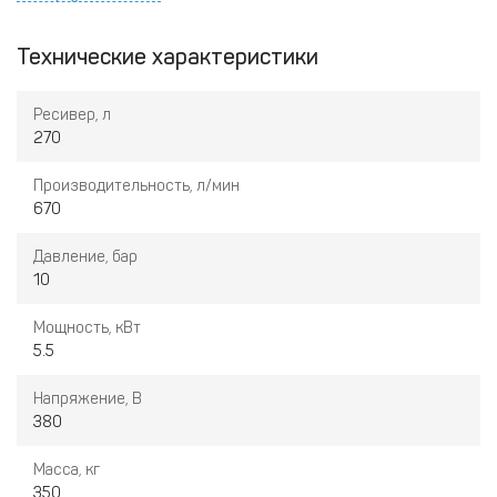
Удобная рабочая среда: чрезвычайно низкий уровень
шума за счет усиленной шумоизоляции корпуса.
Технические характеристики
Эффективность, сравнимая с большими промышленными
компрессорами: небольшой объем тех.обслуживания,
Ресивер, л
низкое потребление энергии, низкие расходы на ввод в
270
эксплуатацию.
Производительность, л/мин
Встроенные
осушитель
и
фильтр
обеспечивают
670
повышенную эффективность и увеличенный срок
службы вашего оборудования и инструментов.
Давление, бар
Идеально подходит для небольших компрессорных
10
помещений. Обеспечивают отличное качество и
обработку воздуха, занимая минимум пространства.
Мощность, кВт
Интеллектуальный контроллер обеспечивает полный
5.5
контроль и функциональность за счет всего нескольких
нажатий клавиш.
Напряжение, В
380
Масса, кг
350