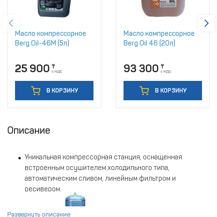
Масло компрессорное
Масло компрессорное
Berg Oil-46M (5л)
Berg Oil 46 (20л)
25 900
93 300
₸
₸
с НДС
с НДС
В КОРЗИНУ
В КОРЗИНУ
Описание
Уникальная компрессорная станция, оснащенная
встроенным осушителем холодильного типа,
автоматическим сливом, линейным фильтром и
ресивером.
Высокопроизводительные компрессорные головки
обладают прочностью и надежностью.
Развернуть описание