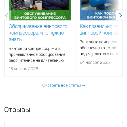
Обслуживание винтового
Как правильно подо
компрессора: что нужно
винтовой компрессо
знать
Винтовые компрессоры
обеспечивают стабильн
Винтовой компрессор — это
подачу сжатого воздуха 
промышленное оборудование,
подходят для промышле
рассчитанное на длительную
24 ноября 2025
предприятий, автосерви
непрерывную работу и высокие
16 января 2026
строительных объектов 
нагрузки.
лабораторий.
Смотреть все статьи →
Отзывы