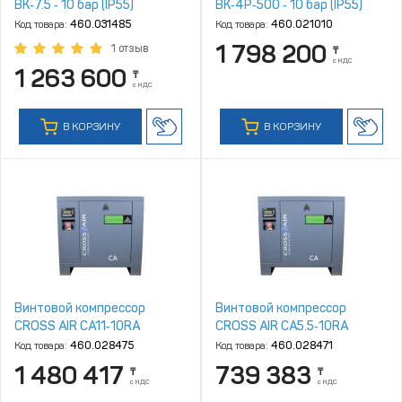
ВК‑7.5 ‑ 10 бар (IP55)
ВК‑4Р‑500 ‑ 10 бар (IP55)
Код товара:
460.031485
Код товара:
460.021010
1 798 200
1 отзыв
₸
с НДС
1 263 600
₸
с НДС
В КОРЗИНУ
В КОРЗИНУ
Винтовой компрессор
Винтовой компрессор
CROSS AIR CA11‑10RA
CROSS AIR CA5.5‑10RA
Код товара:
460.028475
Код товара:
460.028471
1 480 417
739 383
₸
₸
с НДС
с НДС