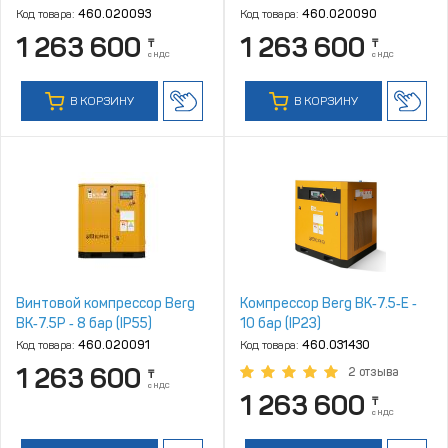
Код товара:
460.020093
Код товара:
460.020090
1 263 600
1 263 600
₸
₸
с НДС
с НДС
В КОРЗИНУ
В КОРЗИНУ
Винтовой компрессор Berg
Компрессор Berg ВК‑7.5‑E ‑
ВК‑7.5Р ‑ 8 бар (IP55)
10 бар (IP23)
Код товара:
460.020091
Код товара:
460.031430
1 263 600
2 отзыва
₸
с НДС
1 263 600
₸
с НДС