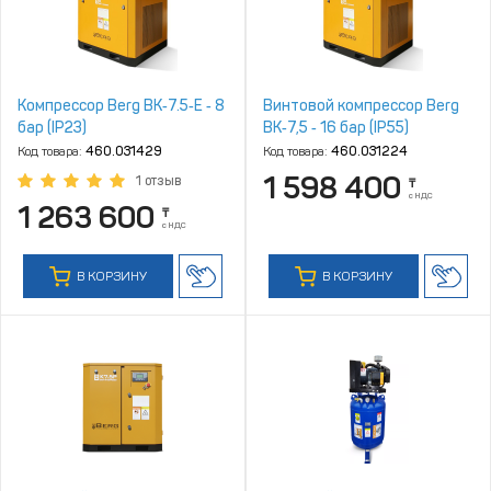
Компрессор Berg ВК‑7.5‑E ‑ 8
Винтовой компрессор Berg
бар (IP23)
ВК‑7,5 ‑ 16 бар (IP55)
Код товара:
460.031429
Код товара:
460.031224
1 598 400
1 отзыв
₸
с НДС
1 263 600
₸
с НДС
В КОРЗИНУ
В КОРЗИНУ