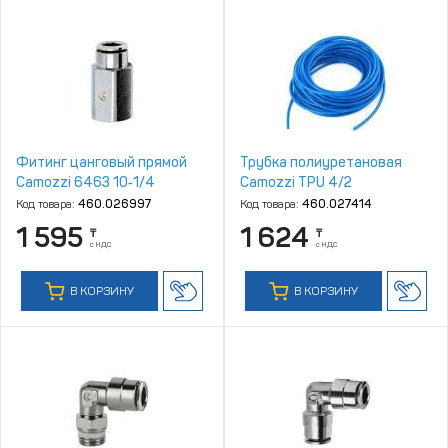
Фитинг цанговый прямой
Трубка полиуретановая
Camozzi 6463 10‑1/4
Camozzi TPU 4/2
Код товара:
460.026997
Код товара:
460.027414
1 595
1 624
₸
₸
с НДС
с НДС
В КОРЗИНУ
В КОРЗИНУ