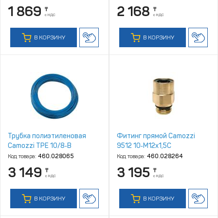
1 869
2 168
₸
₸
с НДС
с НДС
В КОРЗИНУ
В КОРЗИНУ
Трубка полиэтиленовая
Фитинг прямой Camozzi
Camozzi TPE 10/8‑B
9512 10‑M12x1,5C
Код товара:
460.028065
Код товара:
460.028264
3 149
3 195
₸
₸
с НДС
с НДС
В КОРЗИНУ
В КОРЗИНУ