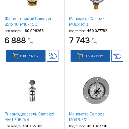
Фитинг прямой Camozzi
Манометр Camozzi
9512 16‑M16x1,5C
M063‑R10
Код товара:
460.028266
Код товара:
460.027782
6 888
7 743
₸
₸
с НДС
с НДС
В КОРЗИНУ
В КОРЗИНУ
Пневмодроссель Camozzi
Манометр Camozzi
MVU 706‑1/4
M043‑F12
Код товара:
460.027901
Код товара:
460.027796