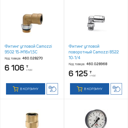
Фитинг угловой Camozzi
Фитинг угловой
9502 15‑M16x1,5C
поворотный Camozzi 8522
10‑1/4
Код товара:
460.028270
Код товара:
460.028968
6 106
₸
с НДС
6 125
₸
с НДС
В КОРЗИНУ
В КОРЗИНУ