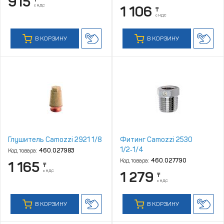
915
с НДС
1 106
₸
с НДС
В КОРЗИНУ
В КОРЗИНУ
Глушитель Camozzi 2921 1/8
Фитинг Camozzi 2530
1/2‑1/4
Код товара:
460.027983
Код товара:
460.027790
1 165
₸
с НДС
1 279
₸
с НДС
В КОРЗИНУ
В КОРЗИНУ