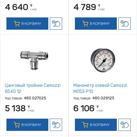
4 640
4 789
₸
₸
с НДС
с НДС
В КОРЗИНУ
В КОРЗИНУ
Цанговый тройник Camozzi
Манометр осевой Camozzi
6540 12
M053‑P10
Код товара:
460.027025
Код товара:
460.029125
5 138
6 106
₸
₸
с НДС
с НДС
В КОРЗИНУ
В КОРЗИНУ