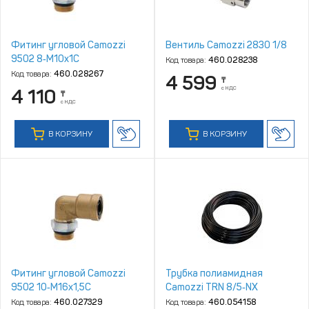
Фитинг угловой Camozzi
Вентиль Camozzi 2830 1/8
9502 8‑M10x1C
Код товара:
460.028238
Код товара:
460.028267
4 599
₸
с НДС
4 110
₸
с НДС
В КОРЗИНУ
В КОРЗИНУ
Фитинг угловой Camozzi
Трубка полиамидная
9502 10‑M16x1,5C
Camozzi TRN 8/5‑NX
Код товара:
460.027329
Код товара:
460.054158