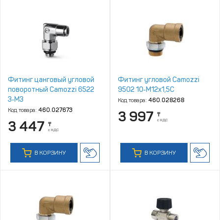
Фитинг цанговый угловой
Фитинг угловой Camozzi
поворотный Camozzi 6522
9502 10‑M12x1,5C
3‑M3
Код товара:
460.028268
Код товара:
460.027673
3 997
₸
с НДС
3 447
₸
с НДС
В КОРЗИНУ
В КОРЗИНУ