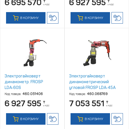
6 695 570
6 927 595
₸
₸
с НДС
с НДС
В КОРЗИНУ
В КОРЗИНУ
Электрогайковерт
Электрогайковерт
динамометр. FROSP
динамометрический
LDA‑60S
угловой FROSP LDA‑45A
Код товара:
460.051406
Код товара:
460.068769
6 927 595
7 053 551
₸
₸
с НДС
с НДС
В КОРЗИНУ
В КОРЗИНУ