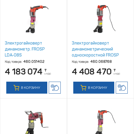
Электрогайковерт
Электрогайковерт
динамометр. FROSP
динамометрический
LDA‑08S
односкоростной FROSP
LDA‑15
Код товара:
460.051402
Код товара:
460.068768
4 183 074
4 408 470
₸
₸
с НДС
с НДС
В КОРЗИНУ
В КОРЗИНУ