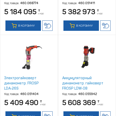
Код товара:
460.068774
Код товара:
460.051411
5 184 095
5 382 973
₸
₸
с НДС
с НДС
В КОРЗИНУ
В КОРЗИНУ
Электрогайковерт
Аккумуляторный
динамометр. FROSP
динамометр. гайковерт
LDA‑26S
FROSP LDW‑08
Код товара:
460.051404
Код товара:
460.055942
5 409 490
5 608 369
₸
₸
с НДС
с НДС