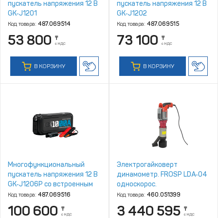
пускатель напряжения 12 В
пускатель напряжения 12 В
GK‑J1201
GK‑J1202
Код товара:
487.069514
Код товара:
487.069515
53 800
73 100
₸
₸
с НДС
с НДС
В КОРЗИНУ
В КОРЗИНУ
Многофункциональный
Электрогайковерт
пускатель напряжения 12 В
динамометр. FROSP LDA‑04
GK‑J1206P со встроенным
односкорос.
компрессором и режимом
Код товара:
487.069516
Код товара:
460.051399
аварийного знака
100 600
3 440 595
₸
₸
с НДС
с НДС