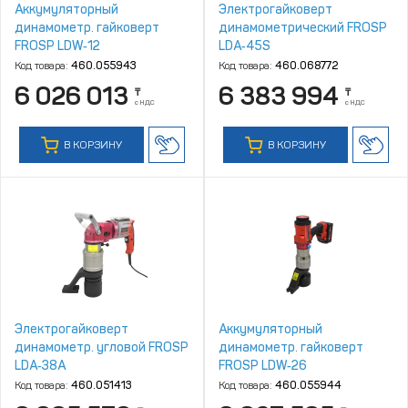
Аккумуляторный
Электрогайковерт
динамометр. гайковерт
динамометрический FROSP
FROSP LDW‑12
LDA‑45S
Код товара:
460.055943
Код товара:
460.068772
6 026 013
6 383 994
₸
₸
с НДС
с НДС
В КОРЗИНУ
В КОРЗИНУ
Электрогайковерт
Аккумуляторный
динамометр. угловой FROSP
динамометр. гайковерт
LDA‑38A
FROSP LDW‑26
Код товара:
460.051413
Код товара:
460.055944