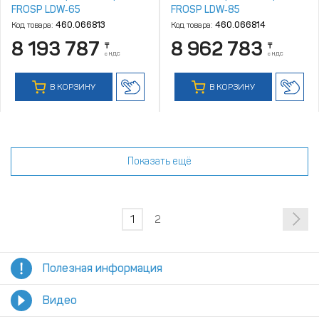
FROSP LDW‑65
FROSP LDW‑85
Код товара:
460.066813
Код товара:
460.066814
8 193 787
8 962 783
₸
₸
с НДС
с НДС
В КОРЗИНУ
В КОРЗИНУ
Показать ещё
1
2
Полезная информация
Видео