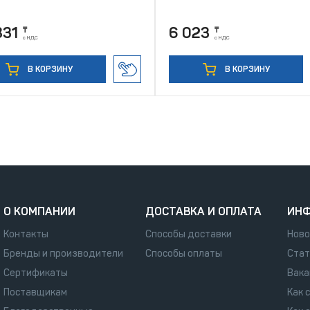
831
6 023
₸
₸
с НДС
с НДС
В КОРЗИНУ
В КОРЗИНУ
О КОМПАНИИ
ДОСТАВКА И ОПЛАТА
ИН
Контакты
Способы доставки
Ново
Бренды и производители
Способы оплаты
Стат
Сертификаты
Вака
Поставщикам
Как 