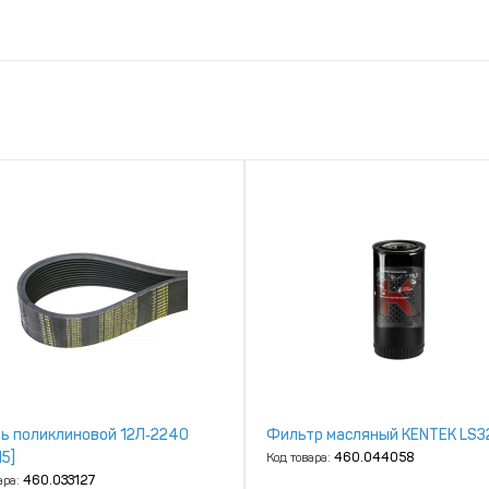
ь поликлиновой 12Л‑2240
Фильтр масляный KENTEK LS3
15]
Код товара:
460.044058
ара:
460.033127