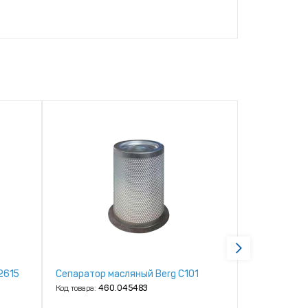
2615
Сепаратор масляный Berg С101
Ремень А58 
Код товара:
460.045483
Код товара:
46