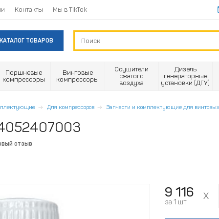
ии
Контакты
Мы в TikTok
КАТАЛОГ ТОВАРОВ
Осушители
Дизель
Поршневые
Винтовые
сжатого
генераторные
компрессоры
компрессоры
воздуха
установки (ДГУ)
омплектующие
Для компрессоров
Запчасти и комплектующие для винтовых
 4052407003
рвый отзыв
9 116
за 1 шт.