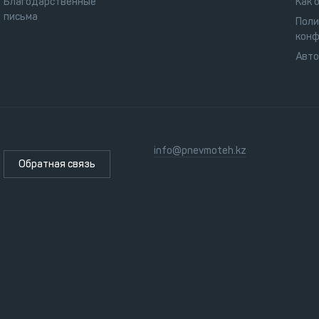
Благодарственные
Как 
письма
Поли
конф
Авт
info@pnevmoteh.kz
Обратная связь