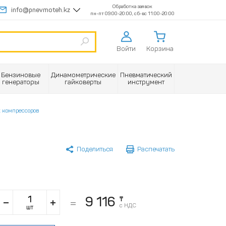
Обработка заявок
info@pnevmoteh.kz
пн-пт 09:00-20:00, сб-вс 11:00-20:00
Войти
Корзина
Бензиновые
Динамометрические
Пневматический
генераторы
гайковерты
инструмент
 компрессоров
Поделиться
Распечатать
9 116
₸
с НДС
шт