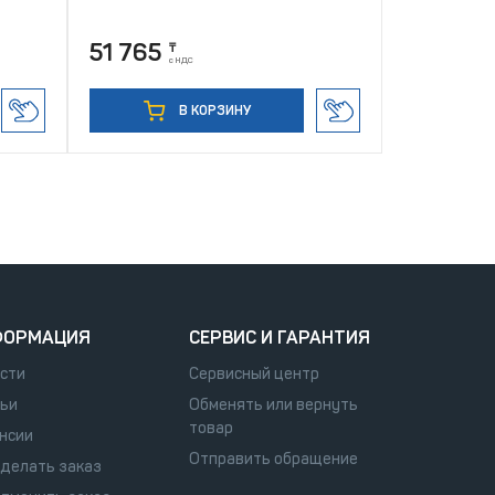
51 765
3 129
₸
₸
с НДС
с НД
В КОРЗИНУ
ФОРМАЦИЯ
СЕРВИС И ГАРАНТИЯ
сти
Сервисный центр
ьи
Обменять или вернуть
товар
нсии
Отправить обращение
сделать заказ