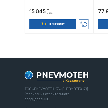
15 045
77 
₸
с НДС
В КОРЗИНУ
ТОО «PNEVMOTEH.KZ» (ПНЕВМОТЕХ.КЗ)
Реализация строительного
оборудования.