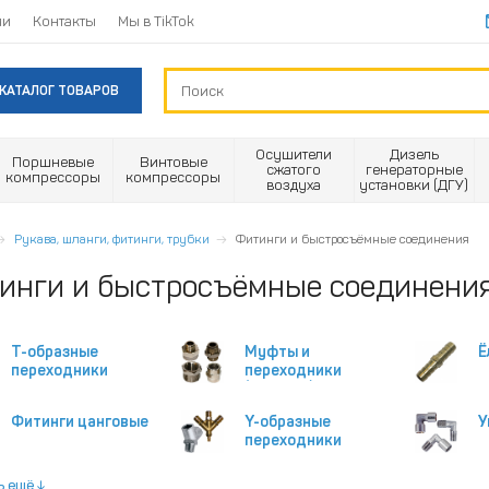
ии
Контакты
Мы в TikTok
КАТАЛОГ ТОВАРОВ
Осушители
Дизель
Поршневые
Винтовые
сжатого
генераторные
компрессоры
компрессоры
воздуха
установки (ДГУ)
Рукава, шланги, фитинги, трубки
Фитинги и быстросъёмные соединения
инги и быстросъёмные соединени
T-образные
Муфты и
Ё
переходники
переходники
(ниппели)
Фитинги цанговые
Y-образные
У
переходники
ь ещё