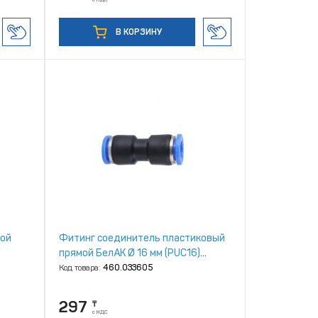
В КОРЗИНУ
ной
Фитинг соединитель пластиковый
прямой БелАК Ø 16 мм (PUC16)
[БАК.9016]
Код товара:
460.033605
297
₸
с НДС