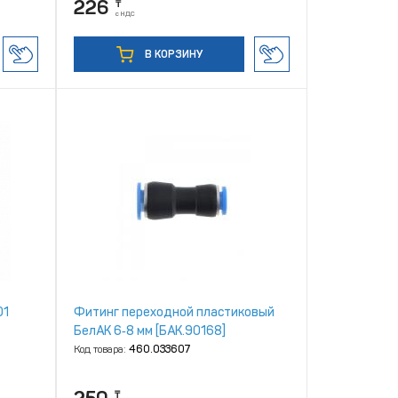
226
₸
с НДС
В КОРЗИНУ
01
Фитинг переходной пластиковый
БелАК 6‑8 мм [БАК.90168]
Код товара:
460.033607
₸