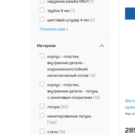
наружная резьба М6х1
(1)
трубка 8 мм
(1)
цанговый штуцер 4 мм
(2)
Показать ещё
Материал
корпус - пластик,
внутренние детали -
коррозионностойкий
металлический сплав
(13)
корпус - пластик,
внутренние детали - латунь
с никелевым покрытием
(12)
Фити
латунь
(30)
прям
[БАК
Код т
никелированная латунь
(126)
28
сталь
(13)