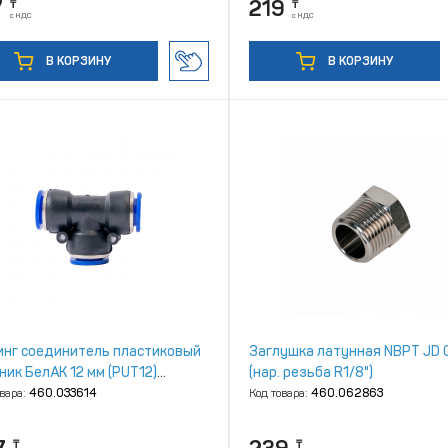
7
219
₸
₸
с НДС
с НДС
В КОРЗИНУ
В КОРЗИНУ
нг соединитель пластиковый
Заглушка латунная NBPT JD 
ник БелАК 12 мм (PUT12)
(нар. резьба R1/8")
.90312]
овара:
460.033614
Код товара:
460.062863
₸
₸