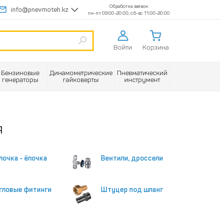
Обработка заявок
info@pnevmoteh.kz
пн-пт 09:00-20:00, сб-вс 11:00-20:00
Войти
Корзина
Бензиновые
Динамометрические
Пневматический
генераторы
гайковерты
инструмент
я
лочка - ёлочка
Вентили, дроссели
гловые фитинги
Штуцер под шланг