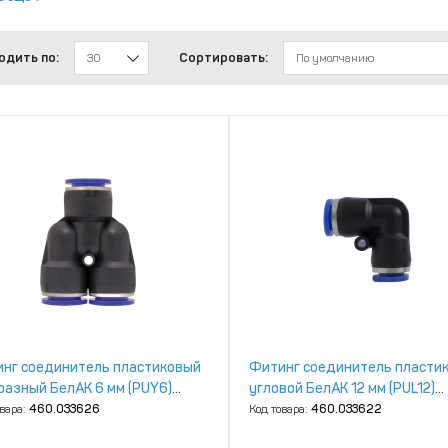
одить по:
Сортировать:
30
По умолчанию
нг соединитель пластиковый
Фитинг соединитель пласти
разный БелАК 6 мм (PUY6)
угловой БелАК 12 мм (PUL12)
.90356]
[БАК.90212]
овара:
460.033626
Код товара:
460.033622