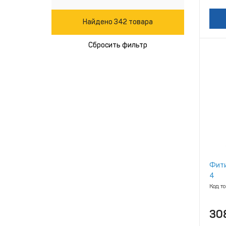
Найдено 342 товара
Сбросить фильтр
Фити
4
Код т
30