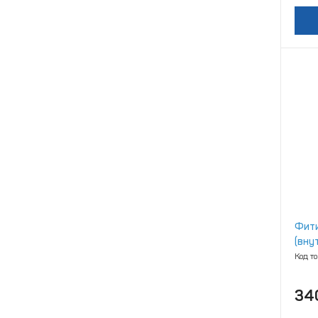
Фити
(вну
Код т
34