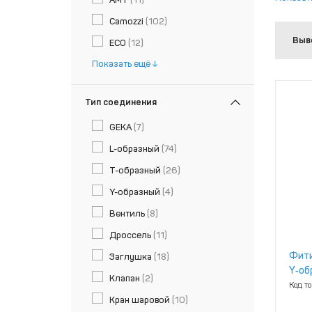
Camozzi
(102)
Выв
ECO
(12)
Показать ещё
Тип соединения
GEKA
(7)
L-образный
(74)
T-образный
(26)
Y-образный
(4)
Вентиль
(8)
Дроссель
(11)
Фити
Заглушка
(18)
Y‑об
Клапан
(2)
[БАК
Код т
Кран шаровой
(10)