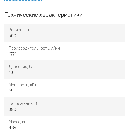
Удобная рабочая среда: чрезвычайно низкий уровень
шума за счет усиленной шумоизоляции корпуса.
Технические характеристики
Эффективность, сравнимая с большими промышленными
компрессорами: небольшой объем тех.обслуживания,
Ресивер, л
низкое потребление энергии, низкие расходы на ввод в
500
эксплуатацию.
Производительность, л/мин
Встроенные осушитель и фильтр обеспечивают
1771
повышенную эффективность и увеличенный срок
службы вашего оборудования и инструментов.
Давление, бар
Идеально подходит для небольших компрессорных
10
помещений. Обеспечивают отличное качество и
обработку воздуха, занимая минимум пространства.
Мощность, кВт
Интеллектуальный контроллер обеспечивает полный
15
контроль и функциональность за счет всего нескольких
нажатий клавиш.
Напряжение, В
380
Масса, кг
485