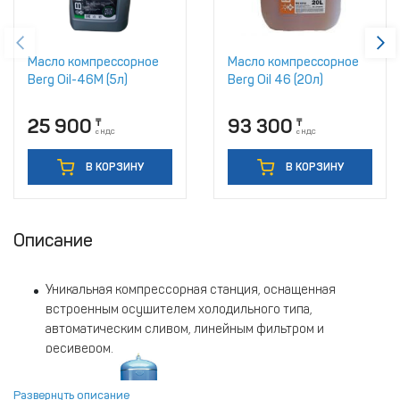
Масло компрессорное
Масло компрессорное
Berg Oil-46M (5л)
Berg Oil 46 (20л)
25 900
93 300
₸
₸
с НДС
с НДС
В КОРЗИНУ
В КОРЗИНУ
Описание
Уникальная компрессорная станция, оснащенная
встроенным осушителем холодильного типа,
автоматическим сливом, линейным фильтром и
ресивером.
Высокопроизводительные компрессорные головки
обладают прочностью и надежностью.
Развернуть описание