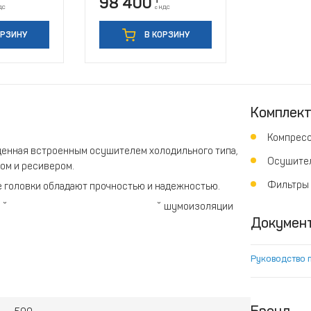
98 400
₸
ДС
с НДС
ОРЗИНУ
В КОРЗИНУ
Комплек
Компрес
щенная встроенным осушителем холодильного типа,
Осушите
ом и ресивером.
Фильтры
головки обладают прочностью и надежностью.
кий уровень шума за счет усиленной шумоизоляции
Докумен
ромышленными компрессорами: небольшой объем
ергии, низкие расходы на ввод в эксплуатацию.
Руководство 
ивают повышенную эффективность и увеличенный
рументов.