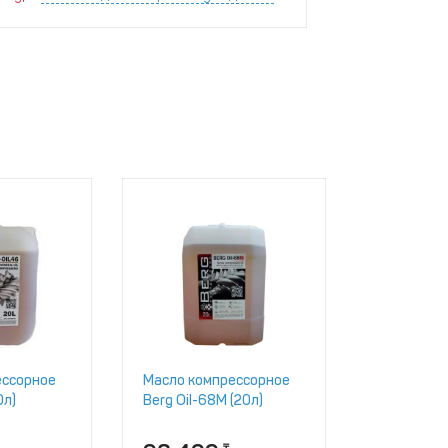
ессорное
Масло компрессорное
0л)
Berg Oil-68M (20л)