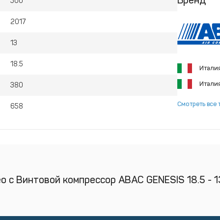
Бренд
500
ессорных помещений. Обеспечивают отличное
инимум пространства.
2017
ет полный контроль и функциональность за счет
13
18.5
Итали
Итали
380
Смотреть все 
658
о с Винтовой компрессор ABAC GENESIS 18.5 - 1