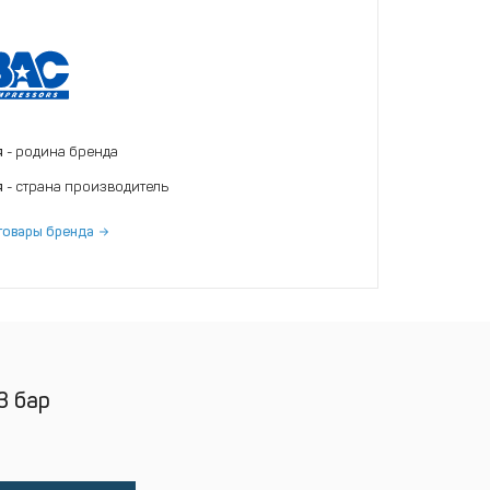
я
- родина бренда
я
- страна производитель
товары бренда
3 бар