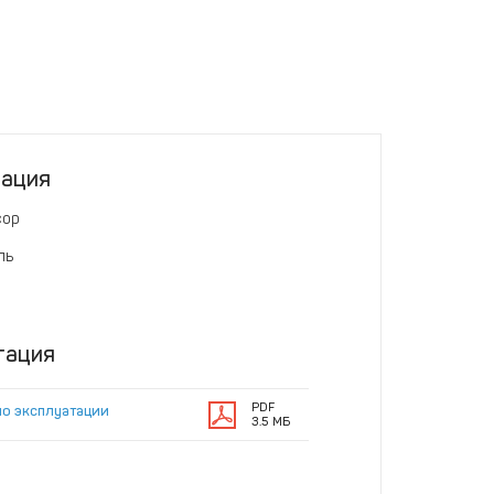
тация
сор
ль
тация
PDF
по эксплуатации
3.5 МБ