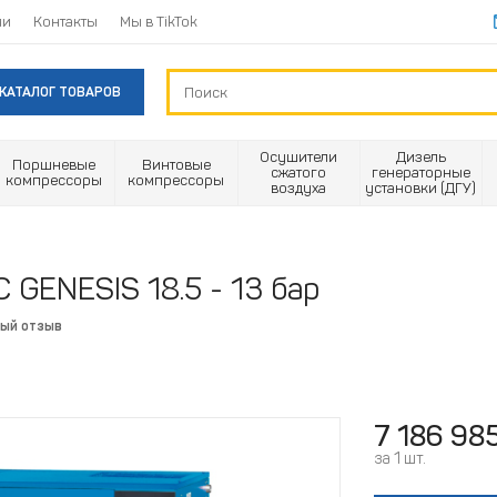
ии
Контакты
Мы в TikTok
КАТАЛОГ ТОВАРОВ
Осушители
Дизель
Поршневые
Винтовые
сжатого
генераторные
компрессоры
компрессоры
воздуха
установки (ДГУ)
GENESIS 18.5 - 13 бар
вый отзыв
7 186 98
за 1 шт.