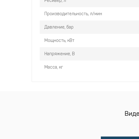
Ресивер, л
Идеально подходит для небольших компр
качество и обработку воздуха, занимая м
Производительность, л/мин
Интеллектуальный контроллер обеспечива
всего нескольких нажатий клавиш.
Давление, бар
Мощность, кВт
Напряжение, В
Масса, кг
Виде