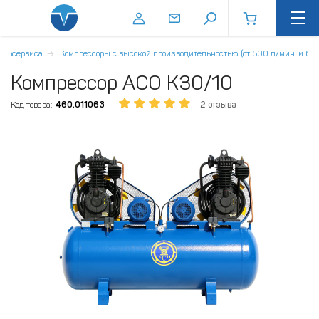
втосервиса
Компрессоры с высокой производительностью (от 500 л/мин. и бол
Компрессор АСО К30/10
Код товара:
460.011063
2 отзыва