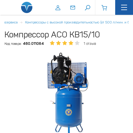
втосервиса
Компрессоры с высокой производительностью (от 500 л/мин. и бол
Компрессор АСО КВ15/10
Код товара:
460.011064
1 отзыв