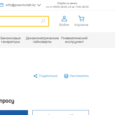
Обработка заявок
info@pnevmoteh.kz
пн-пт 09:00-20:00, сб-вс 11:00-20:00
Войти
Корзина
Бензиновые
Динамометрические
Пневматический
генераторы
гайковерты
инструмент
Поделиться
Распечатать
просу