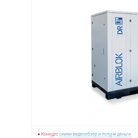
Конкурс
сними видеообзор и получи деньги