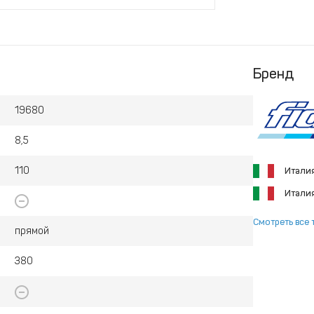
Бренд
19680
8,5
110
Итали
Итали
Смотреть все 
прямой
380