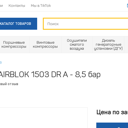
ии
Контакты
Мы в TikTok
КАТАЛОГ ТОВАРОВ
Осушители
Дизель
Поршневые
Винтовые
сжатого
генераторные
компрессоры
компрессоры
воздуха
установки (ДГУ)
В
AIRBLOK 1503 DR A - 8,5 бар
рвый отзыв
Цена по за