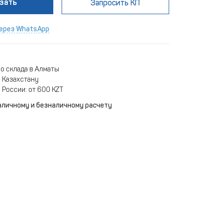
зать
Запросить КП
ерез WhatsApp
о склада в Алматы
 Казахстану
 России: от 600 KZT
аличному и безналичному расчету