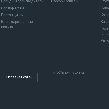
Бренды и производители
Способы оплаты
Стат
Сертификаты
Вака
Поставщикам
Как 
Благодарственные
Как 
письма
Поли
конф
Авт
info@pnevmoteh.kz
Обратная связь