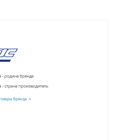
я
- родина бренда
я
- страна производитель
товары бренда