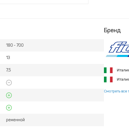
Бренд
180 - 700
13
7,5
Итали
Итали
Смотреть все 
ременной