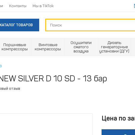
ии
Контакты
Мы в TikTok
КАТАЛОГ ТОВАРОВ
Осушители
Дизель
Поршневые
Винтовые
сжатого
генераторные
компрессоры
компрессоры
воздуха
установки (ДГУ)
В
NEW SILVER D 10 SD - 13 бар
рвый отзыв
Цена по за