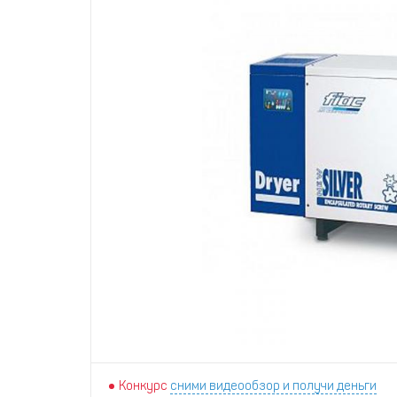
Конкурс
сними видеообзор и получи деньги