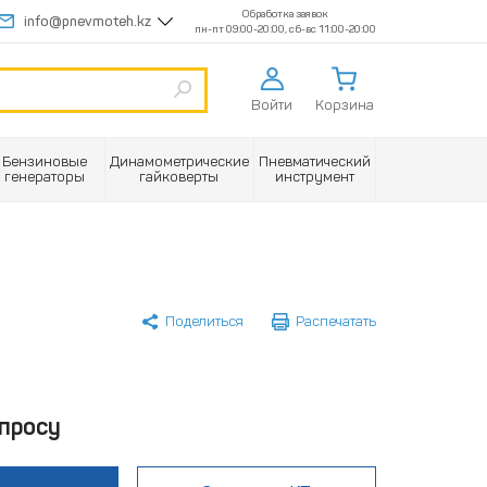
Обработка заявок
info@pnevmoteh.kz
пн-пт 09:00-20:00, сб-вс 11:00-20:00
Войти
Корзина
Бензиновые
Динамометрические
Пневматический
генераторы
гайковерты
инструмент
Поделиться
Распечатать
просу