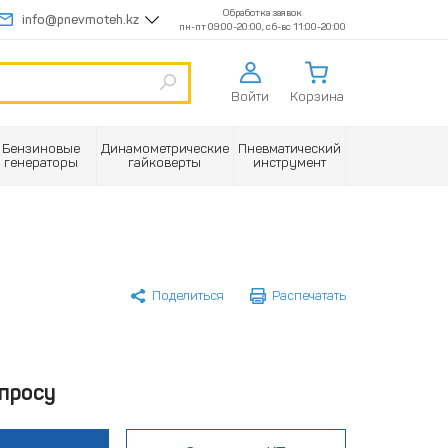
Обработка заявок
info@pnevmoteh.kz
пн-пт 09:00-20:00, сб-вс 11:00-20:00
Войти
Корзина
Бензиновые
Динамометрические
Пневматический
генераторы
гайковерты
инструмент
Поделиться
Распечатать
просу