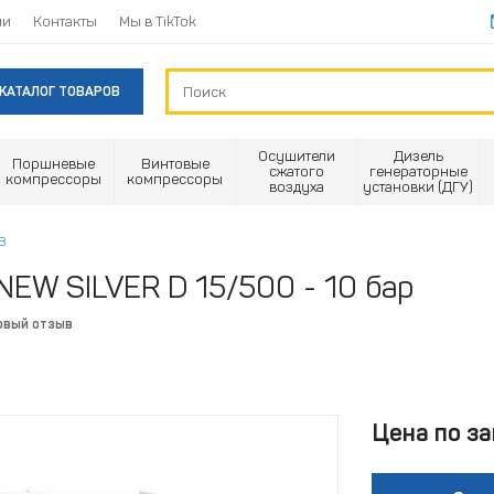
ии
Контакты
Мы в TikTok
КАТАЛОГ ТОВАРОВ
Осушители
Дизель
Поршневые
Винтовые
сжатого
генераторные
компрессоры
компрессоры
воздуха
установки (ДГУ)
В
NEW SILVER D 15/500 - 10 бар
рвый отзыв
Цена по за