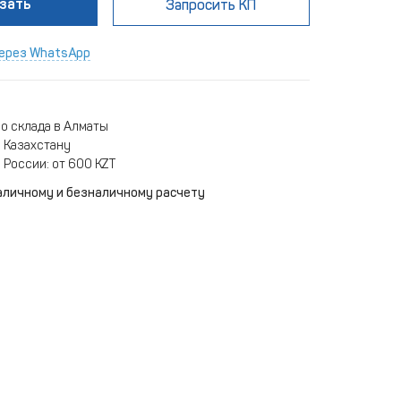
зать
Запросить КП
ерез WhatsApp
о склада в Алматы
 Казахстану
 России: от 600 KZT
аличному и безналичному расчету