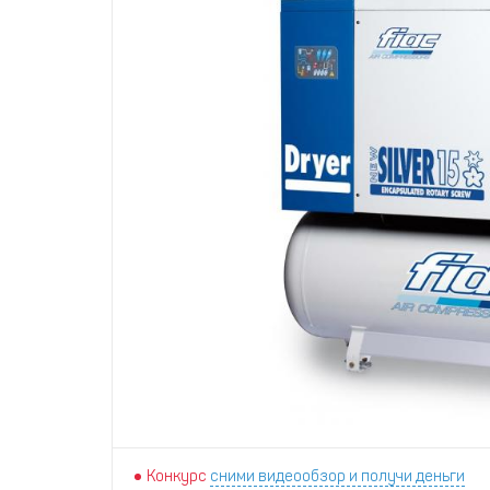
Конкурс
сними видеообзор и получи деньги