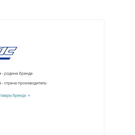
я
- родина бренда
я
- страна производитель
товары бренда