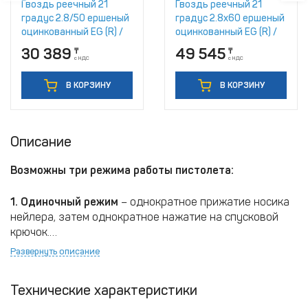
Гвоздь реечный 21
Гвоздь реечный 21
градус 2.8/50 ершеный
градус 2.8х60 ершеный
оцинкованный EG (R) /
оцинкованный EG (R) /
6000шт
5400шт // Mainpack
30 389
49 545
₸
₸
с НДС
с НДС
В КОРЗИНУ
В КОРЗИНУ
Описание
Возможны три режима работы пистолета:
1. Одиночный режим
– однократное прижатие носика
нейлера, затем однократное нажатие на спусковой
крючок.
2. Контактный режим
– нажатие и удерживание
Развернуть описание
спускового крючка и однократное прижатие носика
нейлера.
Технические характеристики
3. Режим работы без отрыва носика нейлера
-
нажатие и удерживание в прижатом положении