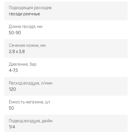
носика нейлера, затем однократное нажатие на
Подходящая расходка
спусковой крючок. Смещение нейлера с прижатым
гвозди реечные
носиком на новую позицию установки гвоздя, затем
однократное нажатие на спусковой крючок. И т.д.
Длина гвоздя, мм
50-90
Сечение ножки, мм
2,8 x 3,8
Давление, бар
4-7,5
Расход воздуха, л/мин
120
Ёмкость магазина, шт
50
Подвод воздуха, дюйм
1/4