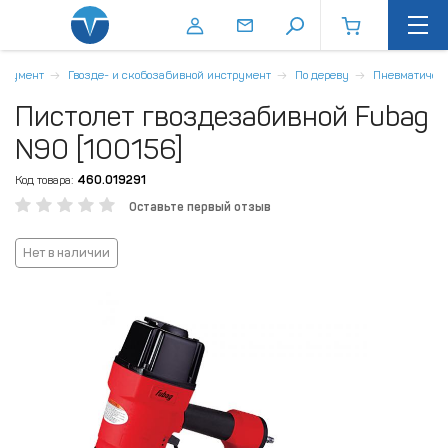
трумент
Гвозде- и скобозабивной инструмент
По дереву
Пневматичес
Пистолет гвоздезабивной Fubag
N90 [100156]
Код товара:
460.019291
Оставьте первый отзыв
Нет в наличии