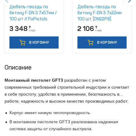
Дюбель-гвоздь по
Дюбель-гвоздь по
бетону F-DN 3.7x57мм /
бетону F-DN 3.7x22мм
100 шт // FixPistols
100 шт. [DN22P8]
3 348
2 106
₸
₸
с НДС
с НДС
В КОРЗИНУ
В КОРЗИНУ
Описание
Монтажный пистолет GFT3
разработан с учетом
современных требований строительной индустрии
и сочетает
в себе простоту, удобство в применении, безотказность в
работе, надежность
и высокое
качество производимых работ:
Корпус имеет низкую теплопроводность.
В монтажном пистолете
GFT3 реализована надежная
система защиты от случайного выстрела.