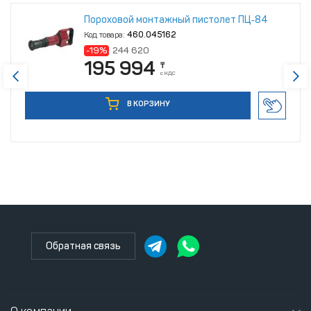
Пороховой монтажный пистолет ПЦ‑84
Код товара:
460.045162
-19%
244 620
195 994
₸
с НДС
В КОРЗИНУ
Обратная связь