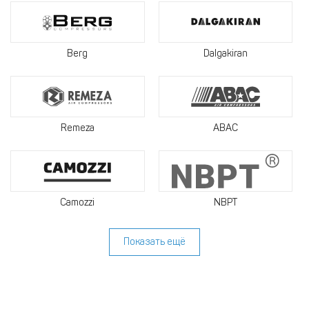
Berg
Dalgakiran
Remeza
ABAC
Camozzi
NBPT
Показать ещё