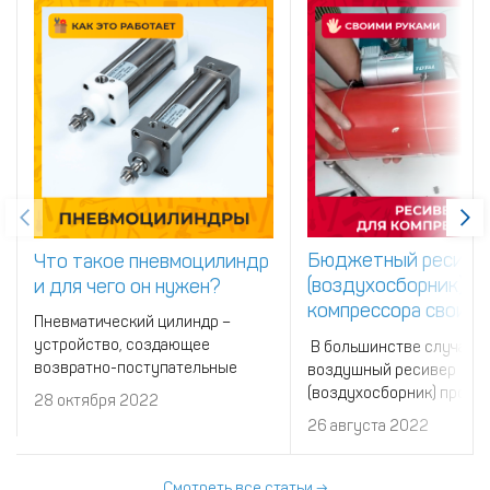
Бюджетный ресиве
Что такое пневмоцилиндр
(воздухосборник) д
и для чего он нужен?
компрессора своими
Пневматический цилиндр –
руками
устройство, создающее
В большинстве случаев
возвратно-поступательные
воздушный ресивер
движения. Используются
(воздухосборник) прост
28 октября 2022
пневмоцилиндры в различных
покупают вместе с
26 августа 2022
механизмах, в системах
компрессором. Однако н
автоматизации, для создания
мешает сделать ресивер
роботов, для управлени
руками.
Смотреть все статьи →