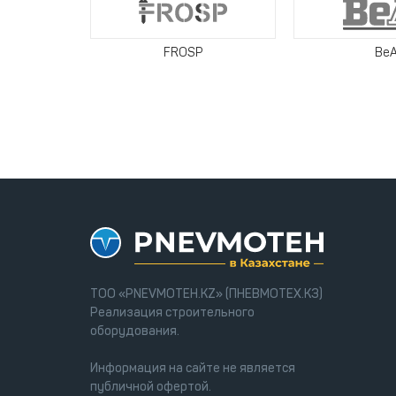
FROSP
Be
ТОО «PNEVMOTEH.KZ» (ПНЕВМОТЕХ.КЗ)
Реализация строительного
оборудования.
Информация на сайте не является
публичной офертой.