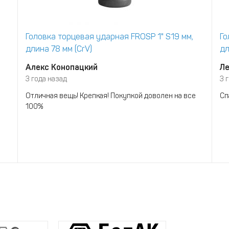
Головка торцевая ударная FROSP 1" S19 мм,
Го
длина 78 мм (CrV)
дл
Алекс Конопацкий
Ле
3 года назад
3 
Отличная вещь! Крепкая! Покупкой доволен на все
Сп
100%