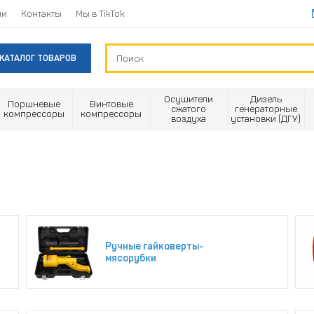
ии
Контакты
Мы в TikTok
КАТАЛОГ ТОВАРОВ
Осушители
Дизель
Поршневые
Винтовые
сжатого
генераторные
компрессоры
компрессоры
воздуха
установки (ДГУ)
Ручные гайковерты-
мясорубки