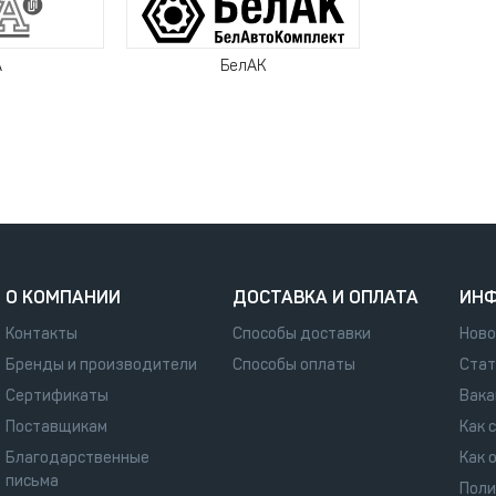
A
БелАК
О КОМПАНИИ
ДОСТАВКА И ОПЛАТА
ИН
Контакты
Способы доставки
Ново
Бренды и производители
Способы оплаты
Стат
Сертификаты
Вака
Поставщикам
Как 
Благодарственные
Как 
письма
Поли