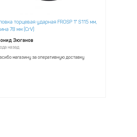
ловка торцевая ударная FROSP 1" S115 мм,
Головка то
ина 78 мм (CrV)
3/4" S46 мм
онид Зюганов
Зорро
года назад
3 года назад
асибо магазину за оперативную доставку
полгода без 
рекомендаци