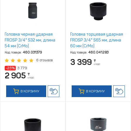
Головка черная ударная
Головка торцевая ударная
FROSP 3/4" S32 мм, длина
FROSP 3/4" S65 мм, длина
54 мм (CrMo)
60 мм (CrMo)
Код товара:
460.031379
Код товара:
460.041283
3 399
6 отзывов
₸
с НДС
-23%
3 779
2 905
₸
с НДС
В КОРЗИНУ
В КОРЗИНУ