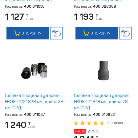
Код товара:
460.011036
Код товара:
460.026668
1 127
1 193
₸
₸
с НДС
с НДС
В КОРЗИНУ
В КОРЗИНУ
Головка торцевая ударная
Головка торцевая ударная
FROSP 1/2" S28 мм, длина 38
FROSP 1" S19 мм, длина 78
мм (CrV)
мм (CrV)
Код товара:
460.011027
Код товара:
460.010952
1 240
4 отзыва
₸
с НДС
-50%
2 736
₸