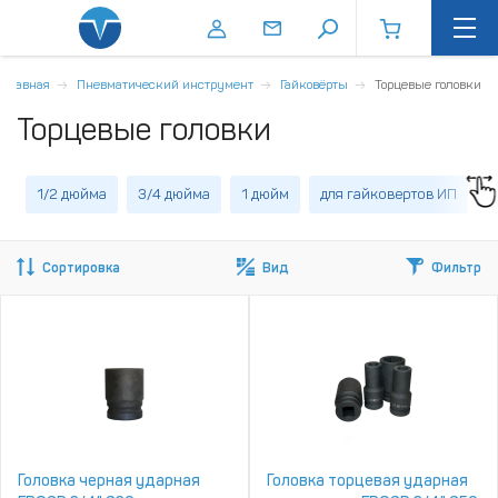
Главная
Пневматический инструмент
Гайковёрты
Торцевые головки
Торцевые головки
1/2 дюйма
3/4 дюйма
1 дюйм
для гайковертов ИП
1
Сортировка
Вид
Фильтр
Головка черная ударная
Головка торцевая ударная