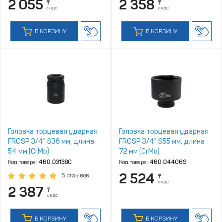
2 055
2 358
₸
₸
с НДС
с НДС
В КОРЗИНУ
В КОРЗИНУ
Головка торцевая ударная
Головка торцевая ударная
FROSP 3/4" S36 мм, длина
FROSP 3/4" S55 мм, длина
54 мм (CrMo)
72 мм (CrMo)
Код товара:
460.031380
Код товара:
460.044069
2 524
5 отзывов
₸
с НДС
2 387
₸
с НДС
В КОРЗИНУ
В КОРЗИНУ