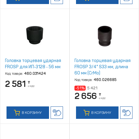
Головка торцевая ударная
Головка торцевая ударная
FROSP для ИП‑3128 ‑ 56 мм
FROSP 3/4" S33 мм, длина
60 мм (CrMo)
Код товара:
460.031424
Код товара:
460.026685
2 581
₸
с НДС
-51%
5 421
2 656
₸
с НДС
В КОРЗИНУ
В КОРЗИНУ