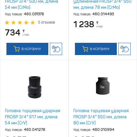
FROSP 3/4" S30 мм, длина
удлиненная FROSP 3/4" S50
54 мм (CrMo)
мм, длина 78 мм (CrMo)
Код товара:
460.031378
Код товара:
460.014493
1 238
5 отзывов
₸
с НДС
734
₸
с НДС
В КОРЗИНУ
В КОРЗИНУ
Головка торцевая ударная
Головка торцевая ударная
FROSP 3/4" S17 мм, длина
FROSP 3/4" S50 мм, длина
54 мм (CrV)
80 мм (CrV)
Код товара:
460.041278
Код товара:
460.010994