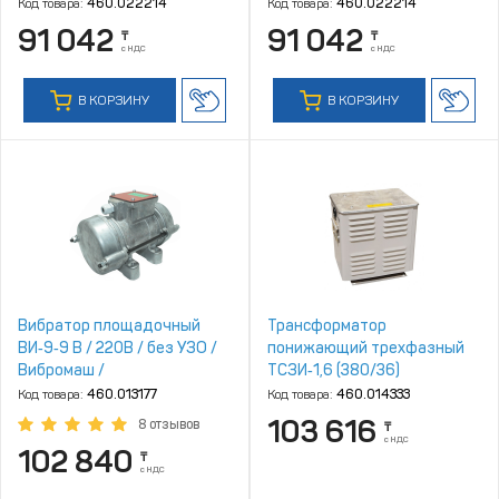
Код товара:
460.022214
Код товара:
460.022214
91 042
91 042
₸
₸
с НДС
с НДС
В КОРЗИНУ
В КОРЗИНУ
Вибратор площадочный
Трансформатор
ВИ‑9‑9 В / 220В / без УЗО /
понижающий трехфазный
Вибромаш /
ТСЗИ‑1,6 (380/36)
Код товара:
460.013177
Код товара:
460.014333
103 616
8 отзывов
₸
с НДС
102 840
₸
с НДС