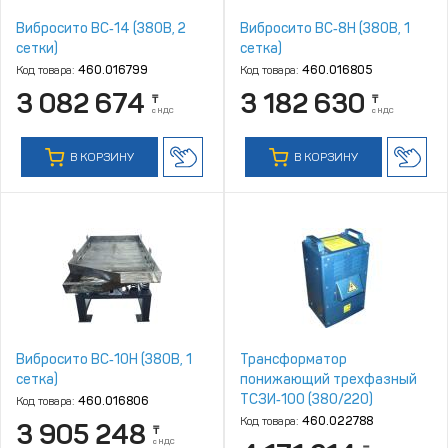
Вибросито ВС‑14 (380В, 2
Вибросито ВС‑8Н (380В, 1
сетки)
сетка)
Код товара:
460.016799
Код товара:
460.016805
3 082 674
3 182 630
₸
₸
с НДС
с НДС
В КОРЗИНУ
В КОРЗИНУ
Вибросито ВС‑10Н (380В, 1
Трансформатор
сетка)
понижающий трехфазный
ТСЗИ‑100 (380/220)
Код товара:
460.016806
Код товара:
460.022788
3 905 248
₸
с НДС