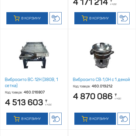
4 171 214
₸
с НДС
В КОРЗИНУ
В КОРЗИНУ
Вибросито ВС‑12Н (380В, 1
Вибросито СВ‑1,0Н с 1 декой
сетка)
Код товара:
460.019212
Код товара:
460.016807
4 870 086
₸
с НДС
4 513 603
₸
с НДС
В КОРЗИНУ
В КОРЗИНУ