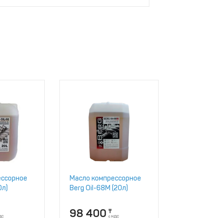
ессорное
Масло компрессорное
0л)
Berg Oil-68M (20л)
98 400
₸
ДС
с НДС