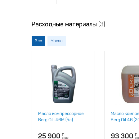
Расходные материалы
(3)
Все
Масло
Масло компрессорное
Масло компр
Berg Oil-46M (5л)
Berg Oil 46 (2
25 900
93 300
₸
₸
с НДС
с Н