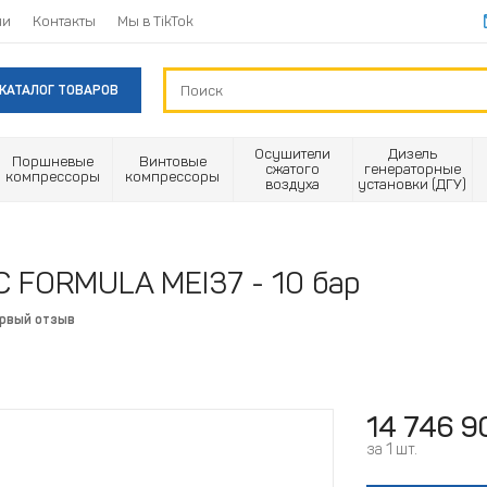
ии
Контакты
Мы в TikTok
КАТАЛОГ ТОВАРОВ
Осушители
Дизель
Поршневые
Винтовые
сжатого
генераторные
компрессоры
компрессоры
воздуха
установки (ДГУ)
 FORMULA MEI37 - 10 бар
ервый отзыв
14 746 9
за 1 шт.