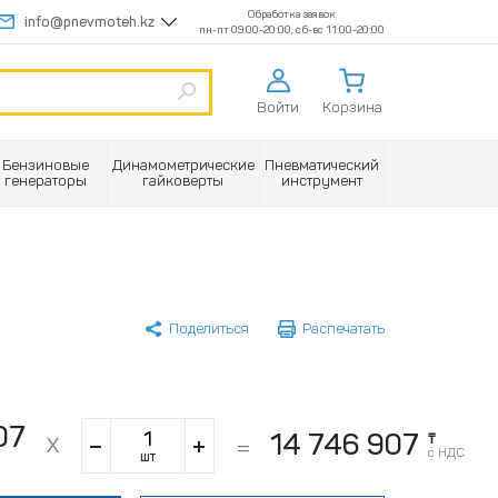
Обработка заявок
info@pnevmoteh.kz
пн-пт 09:00-20:00, сб-вс 11:00-20:00
Войти
Корзина
Бензиновые
Динамометрические
Пневматический
генераторы
гайковерты
инструмент
Поделиться
Распечатать
07
14 746 907
₸
с НДС
шт