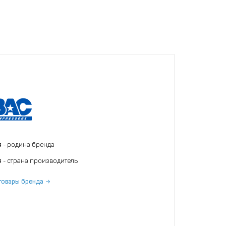
я
- родина бренда
я
- страна производитель
товары бренда