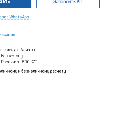
зать
Запросить КП
ерез WhatsApp
 месяцев
о склада в Алматы
 Казахстану
 России: от 600 KZT
аличному и безналичному расчету