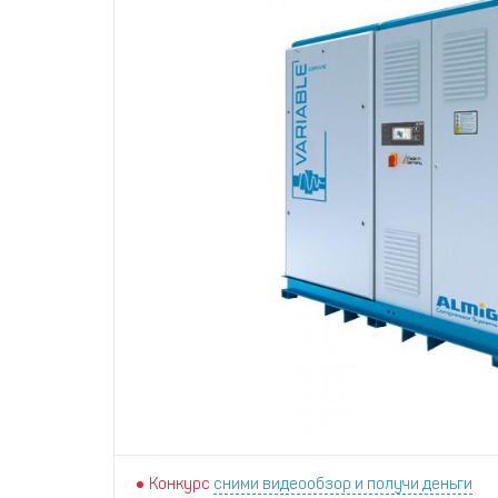
Конкурс
сними видеообзор и получи деньги