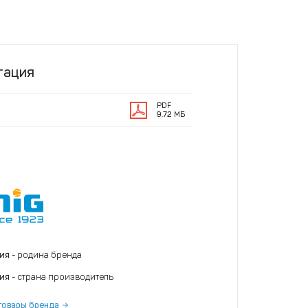
тация
PDF
9.72 МБ
ния
- родина бренда
ния
- страна производитель
товары бренда