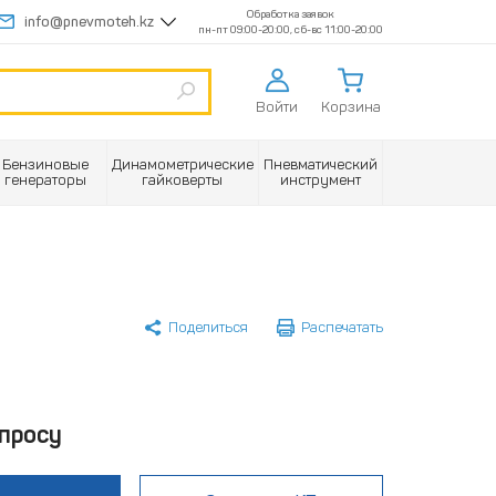
Обработка заявок
info@pnevmoteh.kz
пн-пт 09:00-20:00, сб-вс 11:00-20:00
Войти
Корзина
Бензиновые
Динамометрические
Пневматический
генераторы
гайковерты
инструмент
Поделиться
Распечатать
просу