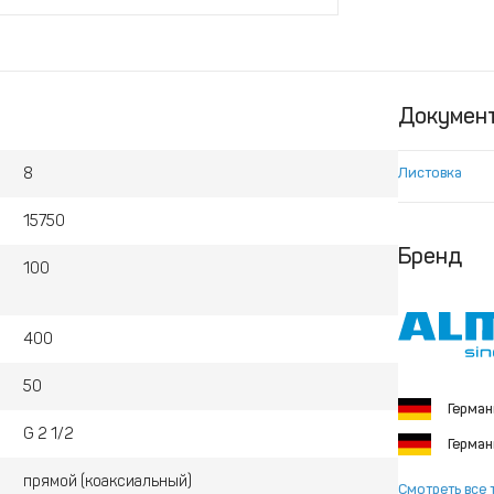
Докумен
8
Листовка
15750
Бренд
100
400
50
Герма
G 2 1/2
Герма
прямой (коаксиальный)
Смотреть все 