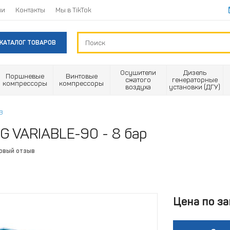
ии
Контакты
Мы в TikTok
КАТАЛОГ ТОВАРОВ
Осушители
Дизель
Поршневые
Винтовые
сжатого
генераторные
компрессоры
компрессоры
воздуха
установки (ДГУ)
В
G VARIABLE-90 - 8 бар
ервый отзыв
Цена по за