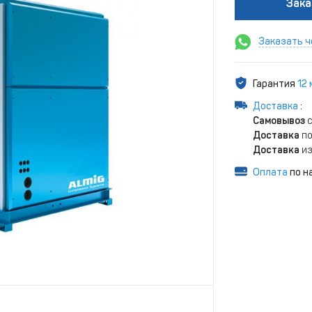
Зака
Заказать ч
Гарантия
12
Доставка
:
Самовывоз
с
Доставка
по
Доставка
из
Оплата
по н