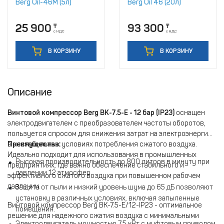
Berg Oil-46M (5л)
Berg Oil 46 (20л)
25 900
93 300
₸
₸
с НДС
с НДС
В КОРЗИНУ
В КОРЗИНУ
Описание
Винтовой компрессор Berg ВК-7.5-E - 12 бар (IP23)
оснащен
электродвигателем с преобразователем частоты оборотов,
пользуется спросом для снижения затрат на электроэнергию
в нестабильных условиях потребления сжатого воздуха.
Преимущества:
Идеально подходит для использования в промышленных
Высокая производительность до 800 литров в минуту при
предприятиях, где важно обеспечение стабильного и
давлении 12 атмосфер.
эффективного сжатого воздуха при повышенном рабочем
давлении.
Защита от пыли и низкий уровень шума до 65 дБ позволяют
установку в различных условиях, включая запыленные
Винтовой компрессор Berg ВК-7.5-E/12-IP23 - оптимальное
помещения.
решение для надежного сжатия воздуха с минимальными
Электродвигатель мощностью 7,5 кВт с муфтовым приводом