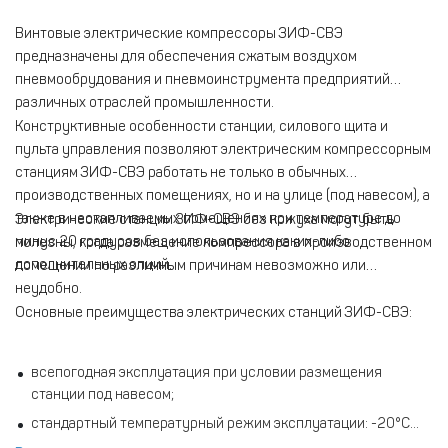
Винтовые электрические компрессоры ЗИФ-СВЭ
предназначены для обеспечения сжатым воздухом
пневмообрудования и пневмоинструмента предприятий
различных отраслей промышленности.
Конструктивные особенности станции, силового щита и
пульта управления позволяют электрическим компрессорным
станциям ЗИФ-СВЭ работать не только в обычных
производственных помещениях, но и на улице (под навесом), а
также в неотапливаемых помещениях при температуре до
Электрические станции ЗИФ-СВЭ без кожуха могут быть
минус 20 градусов без использования каких-либо
полезны, когда размещение компрессора в производственном
дополнительных опций.
помещении по различным причинам невозможно или
неудобно.
Основные преимущества электрических станций ЗИФ-СВЭ:
всепогодная эксплуатация при условии размещения
станции под навесом;
стандартный температурный режим эксплуатации: -20°С...
+40°С (для станций от 55кВт и выше: -35°С… +40°С);