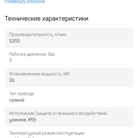
Развернуть описание
стабильная работа в самых тяжелых условиях (запыленный
воздух, разряженная атмосфера, экстремальные
Технические характеристики
температуры);
простая конструкция – возможность обслуживания в
Производительность, л/мин
«полевых» условиях;
5200
станции от 55кВт оснащены стойкой подъема.
Рабочее давление, бар
7
Установленная мощность, кВт
30
Тип привода
прямой
Исполнение (защита от внешнего воздействия)
уличное, IP55
Температурный режим эксплуатации