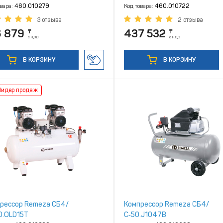
овара:
460.010279
Код товара:
460.010722
3 отзыва
2 отзыва
6 879
437 532
₸
₸
с НДС
с НДС
В КОРЗИНУ
В КОРЗИНУ
Лидер продаж
рессор Remeza СБ4/
Компрессор Remeza СБ4/
0.OLD15Т
С‑50.J1047В