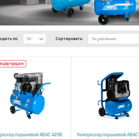
одить по:
Сортировать:
30
По умолчанию
Лидер продаж
рессор поршневой ABAC A29B
Компрессор поршневой ABAC