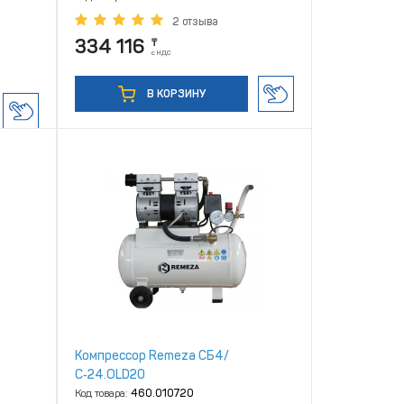
2 отзыва
334 116
₸
с НДС
В КОРЗИНУ
Компрессор Remeza СБ4/
С‑24.OLD20
Код товара:
460.010720