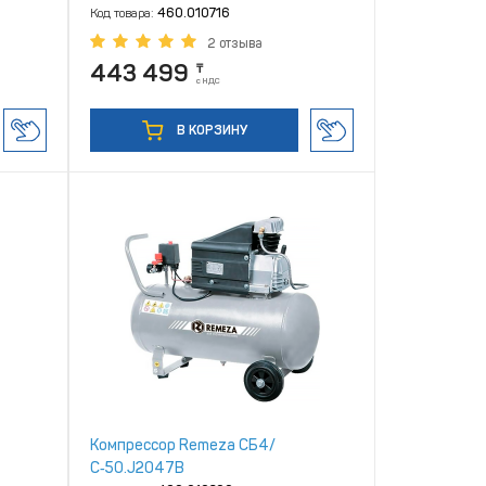
Код товара:
460.010716
2 отзыва
443 499
₸
с НДС
В КОРЗИНУ
Компрессор Remeza СБ4/
С‑50.J2047В