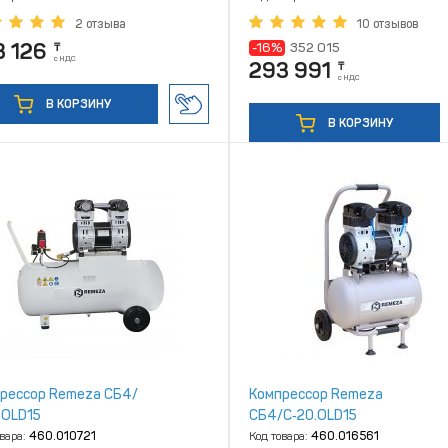
2 отзыва
10 отзывов
3 126
-16%
352 015
₸
с НДС
293 991
₸
с НДС
В КОРЗИНУ
В КОРЗИНУ
рессор Remeza СБ4/
Компрессор Remeza
.OLD15
СБ4/C‑20.OLD15
овара:
460.010721
Код товара:
460.016561