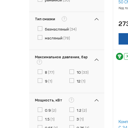
ременной
(30)
50 C
Код т
?
Тип смазки
27
безмасляный
(34)
масляный
(78)
Максимальное давление, бар
?
8
(77)
10
(33)
9
(1)
12
(1)
?
Мощность, кВт
0.9
(2)
1.2
(2)
1.5
(1)
3
(1)
Комп
С‑24