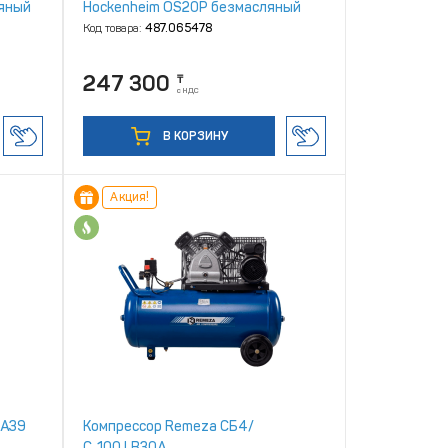
яный
Hockenheim OS20P безмасляный
Код товара:
487.065478
247 300
₸
с НДС
В КОРЗИНУ
Акция!
 A39
Компрессор Remeza СБ4/
С‑100.LB30A