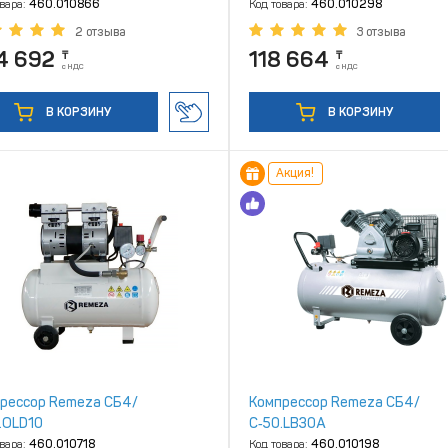
овара:
460.010866
Код товара:
460.010298
2 отзыва
3 отзыва
4 692
118 664
₸
₸
с НДС
с НДС
В КОРЗИНУ
В КОРЗИНУ
Акция!
рессор Remeza СБ4/
Компрессор Remeza СБ4/
.OLD10
С‑50.LB30A
овара:
460.010718
Код товара:
460.010198