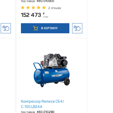
Код товара:
460.010300
2 отзыва
152 473
₸
с НДС
В КОРЗИНУ
Компрессор Remeza СБ4/
С‑100.LB24A
Код товара:
460.010280