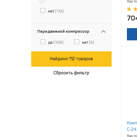
Код т
нет
(112)
70
Передвижной компрессор
да
(106)
нет
(6)
Найдено 112 товаров
Сбросить фильтр
Комп
С‑24
Код т