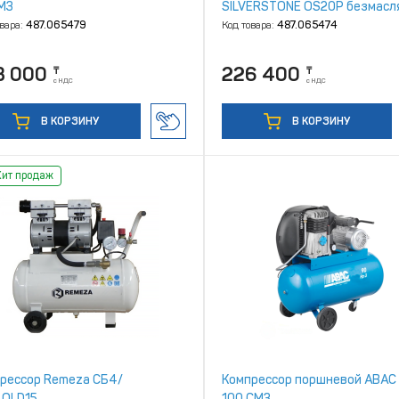
M3
SILVERSTONE OS20P безмасл
овара:
487.065479
Код товара:
487.065474
3 000
226 400
₸
₸
с НДС
с НДС
В КОРЗИНУ
В КОРЗИНУ
Хит продаж
рессор Remeza СБ4/
Компрессор поршневой ABAC
.OLD15
100 СМ3