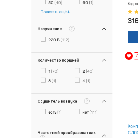
50
(40)
60
(1)
Код т
Показать ещё
31
?
Напряжение
220 В
(112)
Количество поршней
1
(70)
2
(40)
3
(1)
4
(1)
?
Осушитель воздуха
есть
(1)
нет
(111)
Комп
С‑10
Частотный преобразователь
?