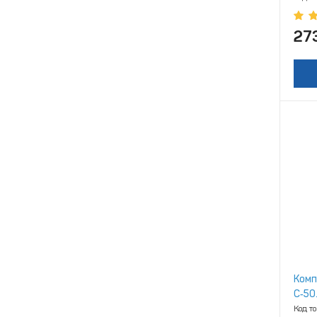
27
Комп
С‑50
Код т