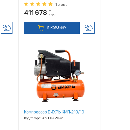
1 отзыв
411 678
₸
с НДС
В КОРЗИНУ
Компрессор ВИХРЬ КМП‑210/10
Код товара:
460.042043