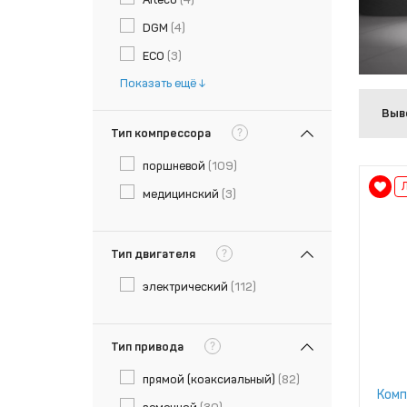
DGM
(4)
ECO
(3)
Показать ещё
Выв
?
Тип компрессора
поршневой
(109)
медицинский
(3)
?
Тип двигателя
электрический
(112)
?
Тип привода
прямой (коаксиальный)
(82)
Комп