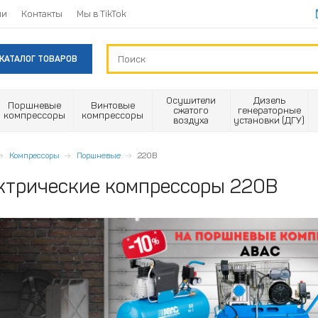
ии
Контакты
Мы в TikTok
КАТАЛОГ ТОВАРОВ
Осушители
Дизель
Поршневые
Винтовые
сжатого
генераторные
компрессоры
компрессоры
воздуха
установки (ДГУ)
Компрессоры
Поршневые
220В
ктрические компрессоры 220В