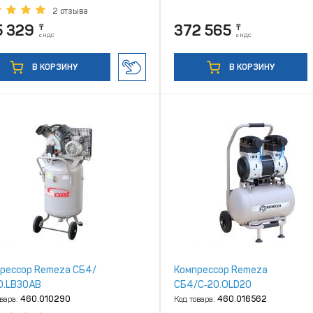
2 отзыва
5 329
372 565
₸
₸
с НДС
с НДС
В КОРЗИНУ
В КОРЗИНУ
рессор Remeza СБ4/
Компрессор Remeza
0.LB30АВ
СБ4/C‑20.OLD20
овара:
460.010290
Код товара:
460.016562