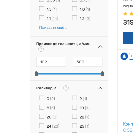
0.55
(1)
0.75
(1)
Код т
1,5
(1)
1.0
(1)
1.1
(14)
1.2
(2)
319
Показать ещё
Производительность, л/мин
?
?
Ресивер, л
0
(2)
2
(1)
6
(5)
10
(4)
20
(6)
22
(1)
Комп
24
(23)
25
(1)
С‑50