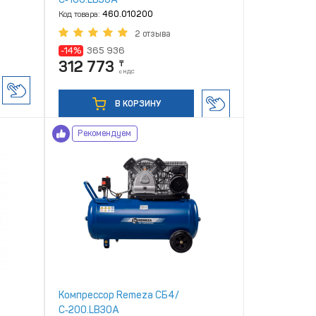
Код товара:
460.010200
2 отзыва
-14%
365 936
312 773
₸
с НДС
В КОРЗИНУ
Рекомендуем
Компрессор Remeza СБ4/
С‑200.LB30A