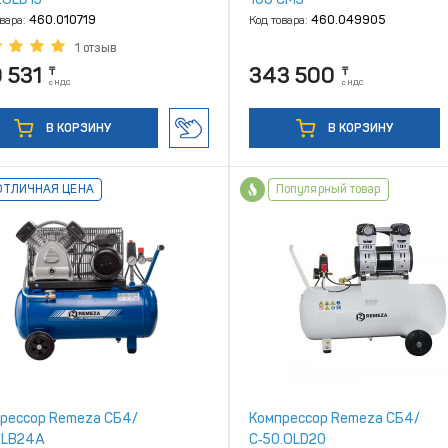
овара:
460.010719
Код товара:
460.049905
1 отзыв
 531
343 500
₸
₸
с НДС
с НДС
В КОРЗИНУ
В КОРЗИНУ
ОТЛИЧНАЯ ЦЕНА
Популярный товар
рессор Remeza СБ4/
Компрессор Remeza СБ4/
.LB24А
С‑50.OLD20