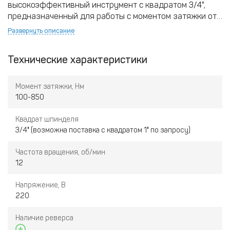
высокоэффективный инструмент с квадратом 3/4",
предназначенный для работы с моментом затяжки от
100 до 850 Н·м. С его помощью вы сможете точно и
Развернуть описание
быстро обслужить тяжёлую технику, такую как
строительные машины, грузовики и железнодорожные
Технические характеристики
составы. Он работает при напряжении 220 В,
обеспечивая стабильную работу с частотой вращения
12 об/мин. Этот гайковерт идеально подходит для
Момент затяжки, Нм
профессионалов, нуждающихся в надёжном
100-850
инструменте для интенсивной работы. Его можно
использовать как в мастерских, так и для домашних
Квадрат шпинделя
нужд, обеспечивая надёжность и точность на каждом
3/4" (возможна поставка с квадратом 1" по запросу)
этапе работы.
Частота вращения, об/мин
12
Напряжение, В
220
Наличие реверса