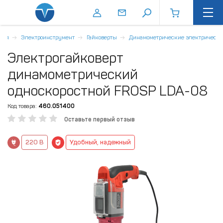
ная
Электроинструмент
Гайковерты
Динамометрические электрическ
Электрогайковерт
динамометрический
односкоростной FROSP LDA-08
Код товара:
460.051400
Оставьте первый отзыв
220 В
Удобный, надежный