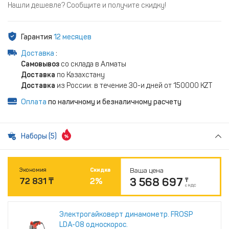
Нашли дешевле? Сообщите и получите скидку!
Гарантия
12 месяцев
Доставка
:
Самовывоз
со склада в Алматы
Доставка
по Казахстану
Доставка
из России: в течение 30-и дней от 150000 KZT
Оплата
по наличному и безналичному расчету
Наборы (5)
Экономия
Экономия
Экономия
Экономия
Экономия
Скидка
Скидка
Скидка
Скидка
Скидка
Ваша цена
Ваша цена
Ваша цена
Ваша цена
Ваша цена
3 568 697
3 573 350
3 569 286
3 569 023
3 570 452
72 831
72 926
72 843
72 837
72 866
₸
₸
₸
₸
₸
2
2
2
2
2
%
%
%
%
%
₸
₸
₸
₸
₸
с НДС
с НДС
с НДС
с НДС
с НДС
Электрогайковерт динамометр. FROSP
Электрогайковерт динамометр. FROSP
Электрогайковерт динамометр. FROSP
Электрогайковерт динамометр. FROSP
Электрогайковерт динамометр. FROSP
LDA-08 односкорос.
LDA-08 односкорос.
LDA-08 односкорос.
LDA-08 односкорос.
LDA-08 односкорос.