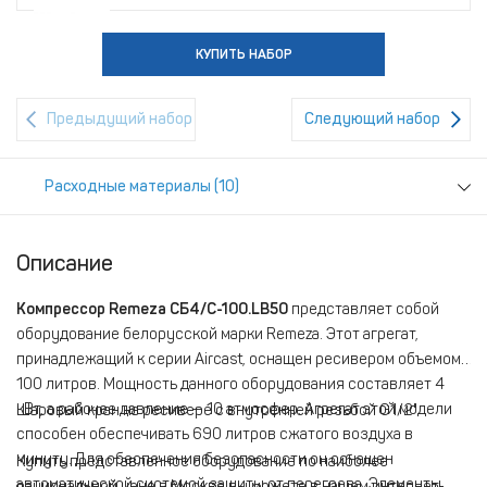
КУПИТЬ НАБОР
КУПИТЬ НАБОР
Предыдущий набор
Следующий набор
Расходные материалы (10)
Описание
Компрессор Remeza СБ4/С-100.LB50
представляет собой
оборудование белорусской марки Remeza. Этот агрегат,
принадлежащий к серии Aircast, оснащен ресивером объемом
100 литров. Мощность данного оборудования составляет 4
кВт, а рабочее давление — 10 атмосфер. Агрегат этой модели
Шаровый кран на ресивере с внутренней резьбой G1/2".
способен обеспечивать 690 литров сжатого воздуха в
минуту. Для обеспечения безопасности он оснащен
Купить представленное оборудование по наиболее
автоматической системой защиты от перегрева. Элементы
рациональной цене в Москве вы можете в нашем интернет-