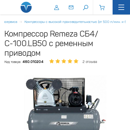
втосервиса
Компрессоры с высокой производительностью (от 500 л/мин. и бол
Компрессор Remeza СБ4/
С-100.LB50 с ременным
приводом
Код товара:
460.010204
2 отзыва