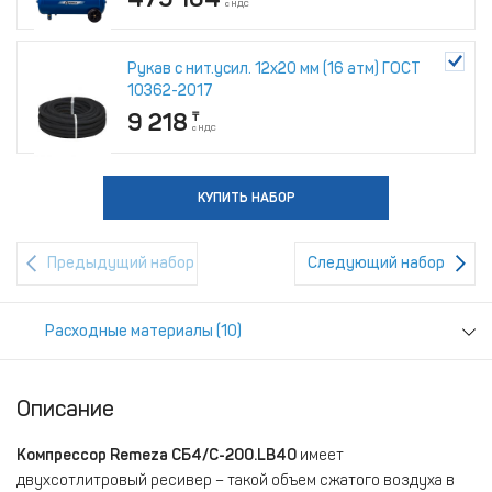
с НДС
с НДС
с НДС
с НДС
с НДС
Рукав с нит.усил. 12х20 мм (16 атм) ГОСТ
Шланг из маслостойкой резины с
КУПИТЬ НАБОР
КУПИТЬ НАБОР
КУПИТЬ НАБОР
10362-2017
фитингами, 8x13мм, 15м FUBAG [170106]
9 218
16 109
₸
₸
с НДС
с НДС
КУПИТЬ НАБОР
КУПИТЬ НАБОР
Предыдущий набор
Следующий набор
Расходные материалы (10)
Описание
Компрессор Remeza СБ4/С-200.LB40
имеет
двухсотлитровый ресивер – такой объем сжатого воздуха в