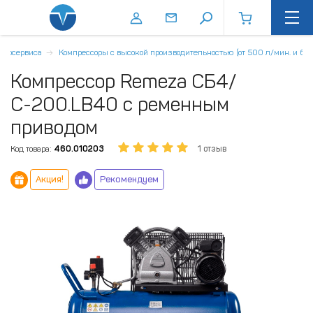
втосервиса
Компрессоры с высокой производительностью (от 500 л/мин. и бол
Компрессор Remeza СБ4/
С-200.LB40 с ременным
приводом
Код товара:
460.010203
1 отзыв
Акция!
Рекомендуем