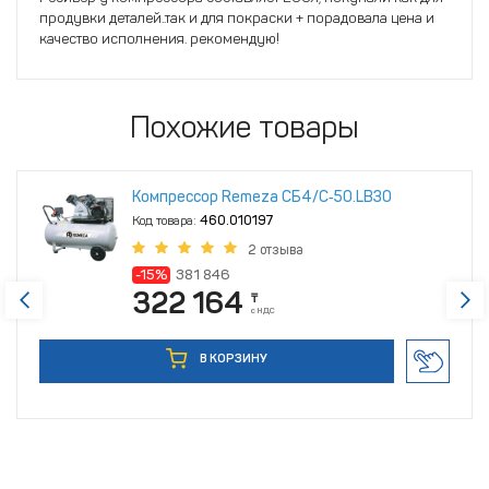
продувки деталей..так и для покраски + порадовала цена и
качество исполнения. рекомендую!
Похожие товары
Компрессор Remeza СБ4/С‑50.LB30
Код товара:
460.010197
2 отзыва
-15%
381 846
322 164
₸
с НДС
В КОРЗИНУ