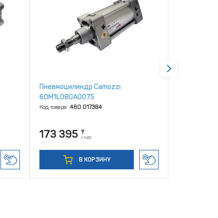
Пневмоцилиндр Camozzi
Пневмоцили
60M1L080A0075
60M2L080A
Код товара:
460.017384
Код товара:
46
173 395
123 318
₸
с НДС
В КОРЗИНУ