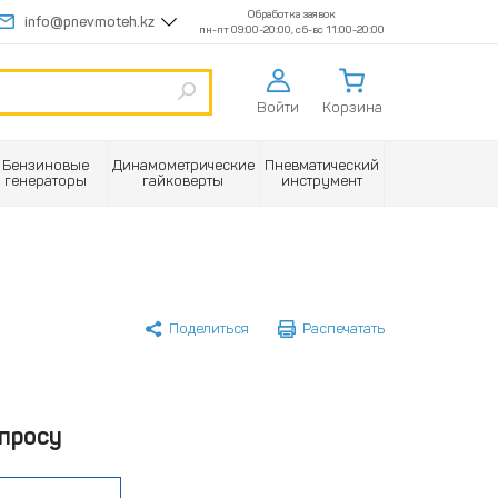
Обработка заявок
info@pnevmoteh.kz
пн-пт 09:00-20:00, сб-вс 11:00-20:00
Войти
Корзина
Бензиновые
Динамометрические
Пневматический
генераторы
гайковерты
инструмент
Поделиться
Распечатать
просу