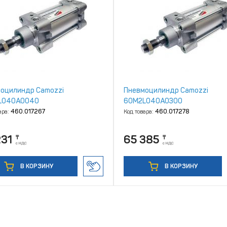
оцилиндр Camozzi
Пневмоцилиндр Camozzi
L040A0040
60M2L040A0300
ара:
460.017267
Код товара:
460.017278
231
65 385
₸
₸
с НДС
с НДС
В КОРЗИНУ
В КОРЗИНУ