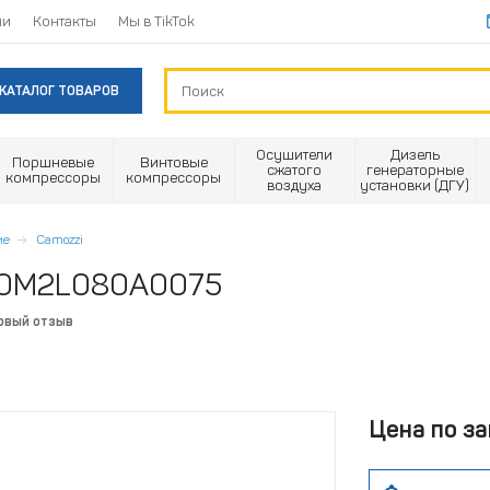
ии
Контакты
Мы в TikTok
КАТАЛОГ ТОВАРОВ
Осушители
Дизель
Поршневые
Винтовые
сжатого
генераторные
компрессоры
компрессоры
воздуха
установки (ДГУ)
ие
Camozzi
40M2L080A0075
рвый отзыв
Цена по за