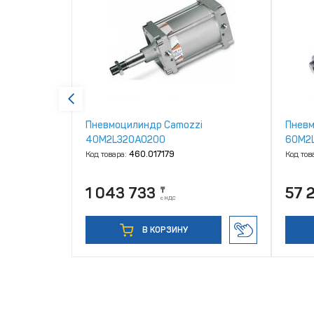
i
Пневмоцилиндр Camozzi
Пневм
40M2L320A0200
60M2
Код товара:
460.017179
Код тов
1 043 733
57 
₸
с НДС
В КОРЗИНУ