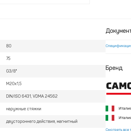
Докумен
80
Спецификаци
75
Бренд
G3/8"
M20x1,5
DIN/ISO 6431, VDMA 24562
Итали
наружные стяжки
Итали
двустороннего действия, магнитный
Смотреть все 