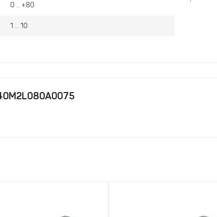
0 ... +80
1 ... 10
 40M2L080A0075