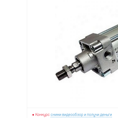
Конкурс
сними видеообзор и получи деньги