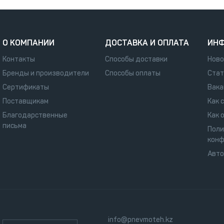
О КОМПАНИИ
ДОСТАВКА И ОПЛАТА
ИН
Контакты
Способы доставки
Ново
Бренды и производители
Способы оплаты
Стат
Сертификаты
Вака
Поставщикам
Как 
Благодарственные
Как 
письма
Поли
конф
Авт
info@pnevmoteh.kz