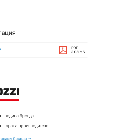
тация
PDF
я
2.03 МБ
я
- родина бренда
я
- страна производитель
товары бренда