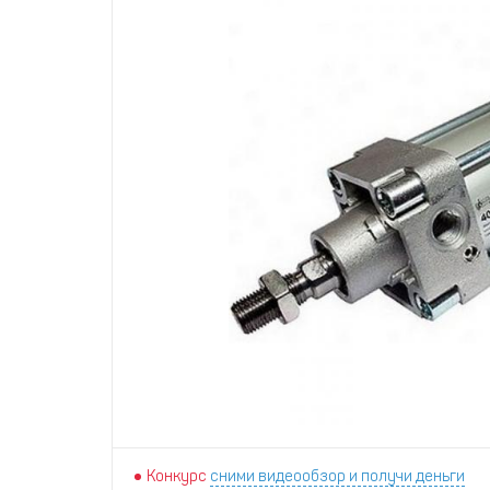
Конкурс
сними видеообзор и получи деньги