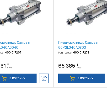
оцилиндр Camozzi
Пневмоцилиндр Camozzi
L040A0040
60M2L040A0300
ара:
460.017267
Код товара:
460.017278
231
65 385
₸
₸
с НДС
с НДС
В КОРЗИНУ
В КОРЗИНУ