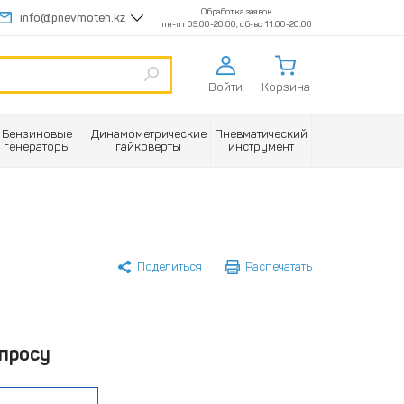
Обработка заявок
info@pnevmoteh.kz
пн-пт 09:00-20:00, сб-вс 11:00-20:00
Войти
Корзина
Бензиновые
Динамометрические
Пневматический
генераторы
гайковерты
инструмент
Поделиться
Распечатать
просу