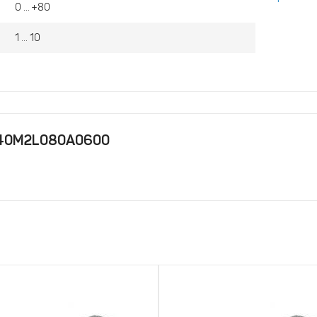
0 ... +80
1 ... 10
i 40M2L080A0600