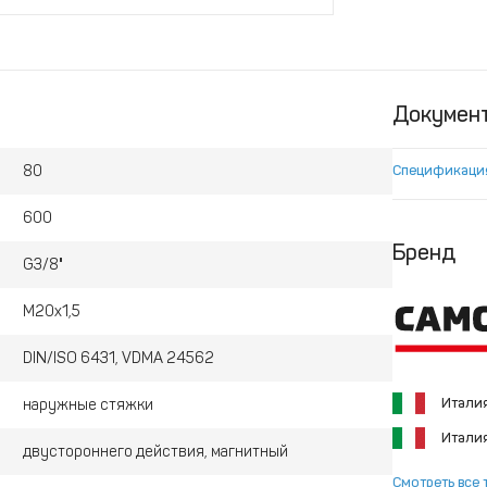
Докумен
80
Спецификаци
600
Бренд
G3/8"
M20x1,5
DIN/ISO 6431, VDMA 24562
Итали
наружные стяжки
Итали
двустороннего действия, магнитный
Смотреть все 