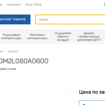
ии
Контакты
Мы в TikTok
КАТАЛОГ ТОВАРОВ
Осушители
Дизель
Поршневые
Винтовые
сжатого
генераторные
компрессоры
компрессоры
воздуха
установки (ДГУ)
ие
Camozzi
 40M2L080A0600
ервый отзыв
Цена по за