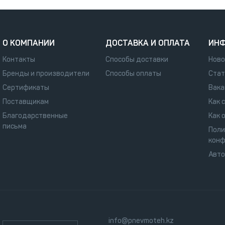
О КОМПАНИИ
ДОСТАВКА И ОПЛАТА
ИН
Контакты
Способы доставки
Ново
Бренды и производители
Способы оплаты
Стат
Сертификаты
Вака
Поставщикам
Как 
Благодарственные
Как 
письма
Поли
конф
Авт
info@pnevmoteh.kz