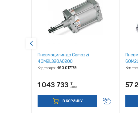
i
Пневмоцилиндр Camozzi
Пневм
40M2L320A0200
60M2
Код товара:
460.017179
Код тов
1 043 733
57 
₸
с НДС
В КОРЗИНУ