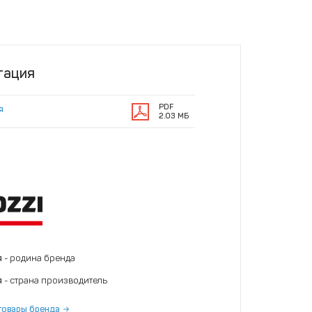
тация
PDF
я
2.03 МБ
я
- родина бренда
я
- страна производитель
товары бренда