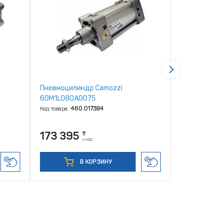
Пневмоцилиндр Camozzi
Пневмоцили
60M1L080A0075
60M2L080A
Код товара:
460.017384
Код товара:
46
173 395
123 318
₸
с НДС
В КОРЗИНУ