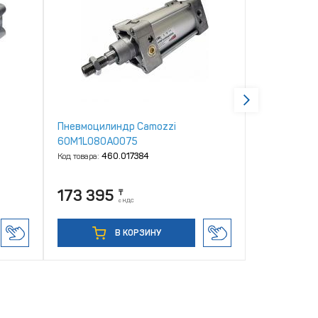
Пневмоцилиндр Camozzi
Пневмоцили
60M1L080A0075
60M2L080A
Код товара:
460.017384
Код товара:
46
173 395
123 318
₸
с НДС
В КОРЗИНУ