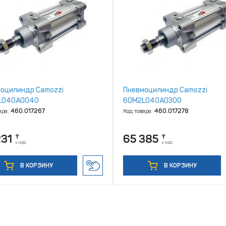
оцилиндр Camozzi
Пневмоцилиндр Camozzi
L040A0040
60M2L040A0300
ара:
460.017267
Код товара:
460.017278
231
65 385
₸
₸
с НДС
с НДС
В КОРЗИНУ
В КОРЗИНУ