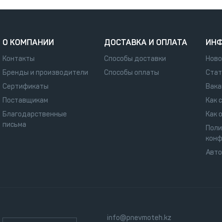
О КОМПАНИИ
ДОСТАВКА И ОПЛАТА
ИН
Контакты
Способы доставки
Ново
Бренды и производители
Способы оплаты
Стат
Сертификаты
Вака
Поставщикам
Как 
Благодарственные
Как 
письма
Поли
конф
Авт
info@pnevmoteh.kz