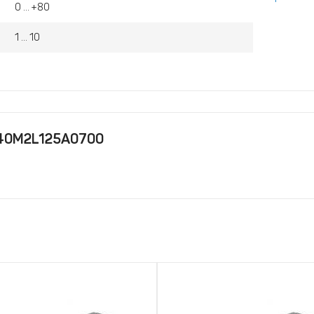
0 ... +80
1 ... 10
 40M2L125A0700