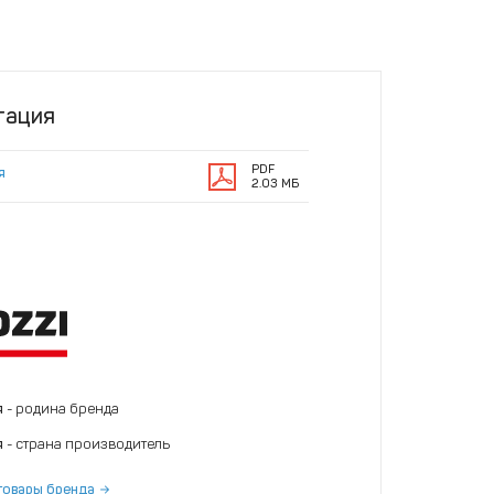
тация
PDF
я
2.03 МБ
я
- родина бренда
я
- страна производитель
товары бренда