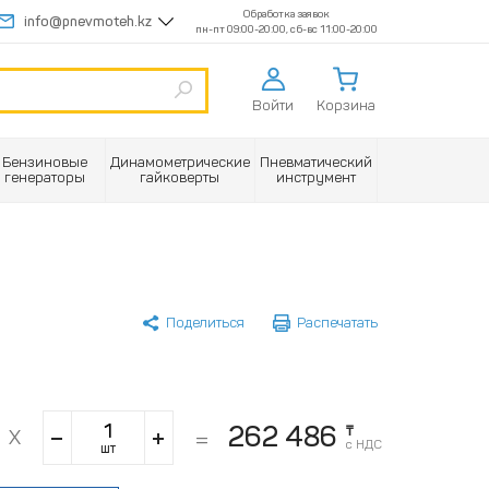
Обработка заявок
info@pnevmoteh.kz
пн-пт 09:00-20:00, сб-вс 11:00-20:00
Войти
Корзина
Бензиновые
Динамометрические
Пневматический
генераторы
гайковерты
инструмент
Поделиться
Распечатать
262 486
₸
с НДС
шт