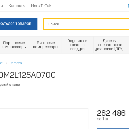
ии
Контакты
Мы в TikTok
КАТАЛОГ ТОВАРОВ
Осушители
Дизель
Поршневые
Винтовые
сжатого
генераторные
компрессоры
компрессоры
воздуха
установки (ДГУ)
ие
Camozzi
40M2L125A0700
ервый отзыв
262 486
за 1 шт.