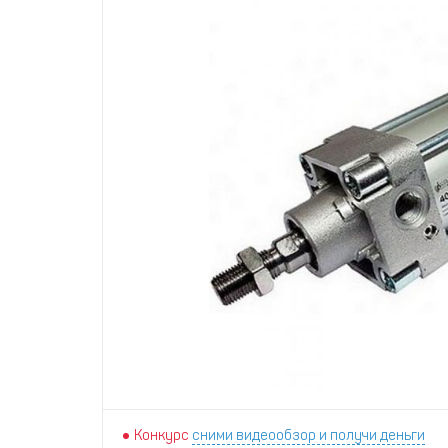
Конкурс
сними видеообзор и получи деньги