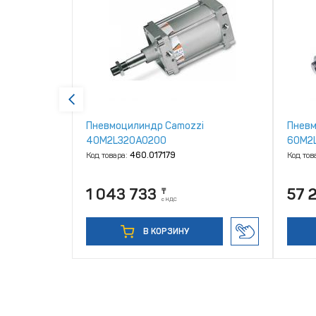
i
Пневмоцилиндр Camozzi
Пневм
40M2L320A0200
60M2
Код товара:
460.017179
Код тов
1 043 733
57 
₸
с НДС
В КОРЗИНУ